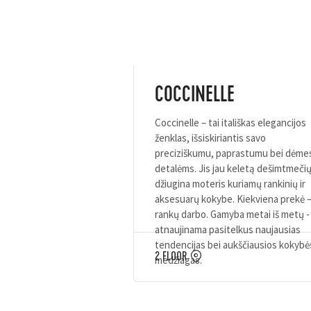
COCCINELLE
Coccinelle – tai itališkas elegancijos
ženklas, išsiskiriantis savo
preciziškumu, paprastumu bei dėme
detalėms. Jis jau keletą dešimtmeči
džiugina moteris kuriamų rankinių ir
aksesuarų kokybe. Kiekviena prekė 
rankų darbo. Gamyba metai iš metų -
atnaujinama pasitelkus naujausias
tendencijas bei aukščiausios kokybė
2 FLOOR
medžiagas.