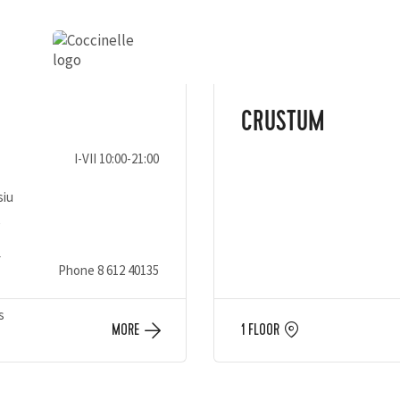
CRUSTUM
I-VII 10:00-21:00
siu
ų
–
Phone
8 612 40135
s
MORE
1 FLOOR