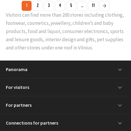
1
2
3
4
5
...
11
Visitors can find more than 200 stores including clothing,
footwear, cosmetics, jewellery, children’s and baby
products, food and liquor, consumer electronics, sports
and leisure goods, interior design and gifts, pet supplies
and other stores under one roof in Vilnius.
Panorama
For visitors
For partners
Connections for partners