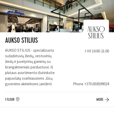
AUKSO STILIUS
AUKSO STILIUS - specializuota
I-VII 10:00-21:00
sužadėtuvių žiedų, vestuvinių
žiedų ir juvelyrinių gaminių su
brangakmeniais parduotuvė. Iš
plataus asortimento išsirinksite
papuošalą svarbiausioms Jūsų
gyvenimo akimirkoms įamžinti.
Phone
+370 (658)99024
1 FLOOR
MORE