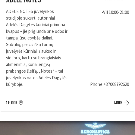
ADELE NOTES
ADELE NOTES juvelyrikos
I-VII 10:00-21:00
studijoje sukurti autoriniai
Adelės Dagytės kūriniai primena
kvapus – jie priglunda prie odos ir
tampa jūsų esybės dalimi.
Subtilių, preciziškų formų
juvelyrės kūriniai iš aukso ir
sidabro, kartu su brangiaisiais
akmenimis, kuria lengvą
prabangos šleifą. „Notes“ – tai
juvelyrikos natos Adelės Dagytės
kūryboje.
Phone
+37068792620
1 FLOOR
MORE