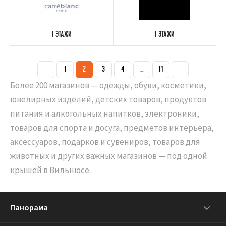
1 ЭТАЖИ
1 ЭТАЖИ
1
2
3
4
...
11
Более 200 магазинов — одежды, обуви, косметики,
ювелирных изделий, детских товаров, продуктов
питания и алкогольных напитков, электроники,
товаров для спорта и досуга, предметов интерьера,
аксессуаров, подарков и сувениров, товаров для
животных и других важных магазинов — под одной
крышей в Вильнюсе.
Панорама