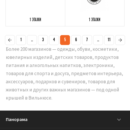
1 ЭТАЖИ
1 ЭТАЖИ
1
...
3
4
5
6
7
...
11
Более 200 магазинов — одежды, обуви, косметики,
ювелирных изделий, детских товаров, продуктов
питания и алкогольных напитков, электроники,
товаров для спорта и досуга, предметов интерьера,
аксессуаров, подарков и сувениров, товаров для
животных и других важных магазинов — под одной
крышей в Вильнюсе.
Панорама