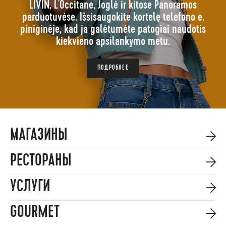
LIVIN, L'Occitane, Joglė ir kitose Panoramos
parduotuvėse. Išsisaugokite kortelę telefono e.
piniginėje, kad ja galėtumėte patogiai naudotis
kiekvieno apsilankymo metu.
ПОДРОБНЕЕ
МАГАЗИНЫ
РЕСТОРАНЫ
УСЛУГИ
GOURMET