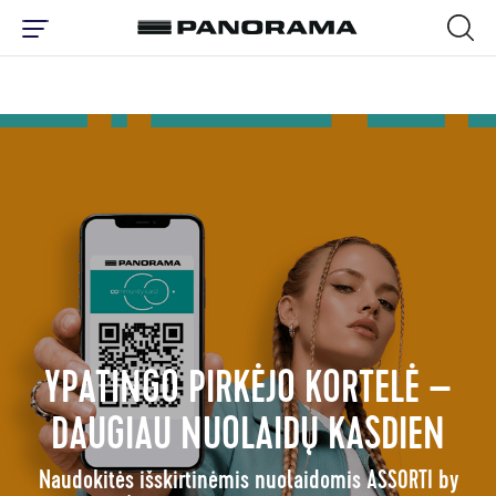
ТОРГОВЫЙ И РАЗВЛЕКАТЕЛЬНЫЙ Ц
YPATINGO PIRKĖJO KORTELĖ –
DAUGIAU NUOLAIDŲ KASDIEN
Naudokitės išskirtinėmis nuolaidomis ASSORTI by