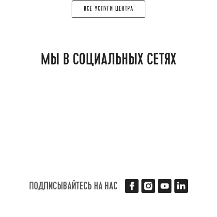
ВСЕ УСЛУГИ ЦЕНТРА
MЫ В СОЦИАЛЬНЫХ СЕТЯХ
Facebook Profile Link
Instagram Profile
Youtube Chan
LinkedIn
ПОДПИСЫВАЙТЕСЬ НА НАС