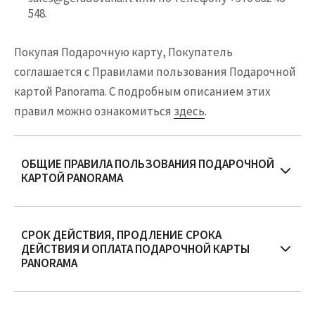
548.
Покупая Подарочную карту, Покупатель
соглашается с Правилами пользования Подарочной
картой Panorama. С подробным описанием этих
правил можно ознакомиться
здесь
.
ОБЩИЕ ПРАВИЛА ПОЛЬЗОВАНИЯ ПОДАРОЧНОЙ
КАРТОЙ PANORAMA
Подарочную карту можно приобрести на
сумму 10 евро, 20 евро, 30 евро, 50 евро, 100
СРОК ДЕЙСТВИЯ, ПРОДЛЕНИЕ СРОКА
евро, 500 евро либо на выбранную сумму в
ДЕЙСТВИЯ И ОПЛАТА ПОДАРОЧНОЙ КАРТЫ
диапазоне от 10 евро до 500 евро (с
PANORAMA
точностью до 1 евро).
Подарочная карта действительна в течение
Оплатить покупку Подарочной карты можно
6 (шести) месяцев с момента приобретения.