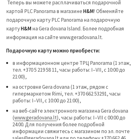
Теперь вы можете расплачиваться подарочной
картой PLC Panorama в магазине
H&M
! Обменяйте
подарочную карту PLC Panorama на подарочную
карту
H&M
на Gera dovana Island. Более подробная
информация на сайте www.geradovana.lt.
Подарочную карту можно приобрести:
в информационном центре ТРЦ Panorama (1 этаж,
тел. +370 5 219 58 11, часы работы: I–VII, с 10:00 до
21:00),
на островке Gera dovana (1 этаж, рядом с
гипермаркетом Rimi, тел. +370 662 53291, часы
работы: I–VII, с 10:00 до 21:00),
на веб-сайте электронного магазина Gera dovana
(
www.geradovana.lt
), часы работы: I–VII с 00:00 до
24:00. Для получения более подробной
информации свяжитесь с магазином по эл. почте
sales@geradovana.lt или по телефону +370 662 46