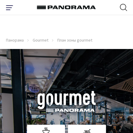
Панорама
Gourmet
План зоны gourmet