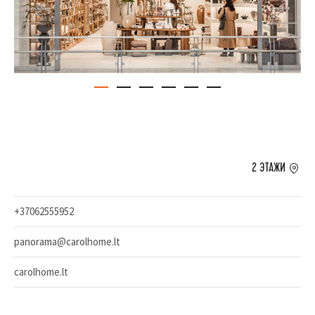
2 ЭТАЖИ
+37062555952
panorama@carolhome.lt
carolhome.lt