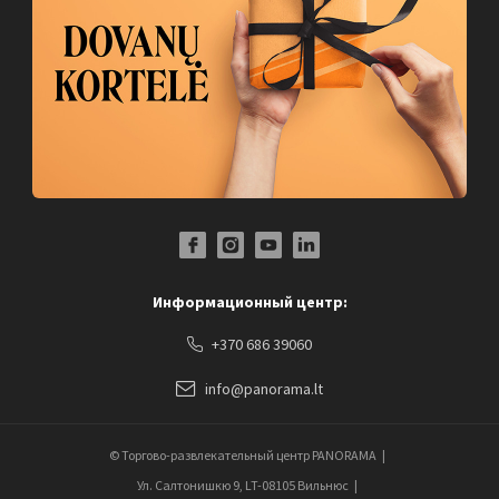
Facebook Profile Link
Instagram Profile Link
Youtube Channel Link
LinkedIn Social Link
Информационный центр:
+370 686 39060
info@panorama.lt
© Торгово-развлекательный центр PANORAMA
Ул. Салтонишкю 9, LT-08105 Вильнюс