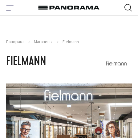
Панорама
Магазины
Fielmann
FIELMANN