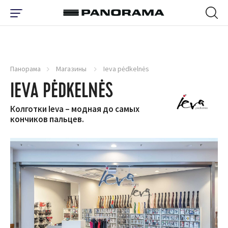
Панорама
Магазины
Ieva pėdkelnės
IEVA PĖDKELNĖS
Колготки Ieva – модная до самых
кончиков пальцев.