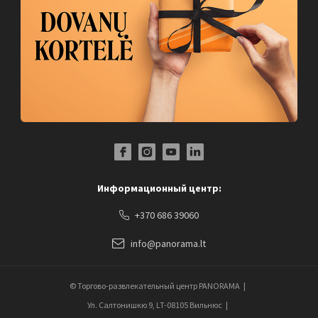
Facebook Profile Link
Instagram Profile Link
Youtube Channel Link
LinkedIn Social Link
Информационный центр:
+370 686 39060
info@panorama.lt
© Торгово-развлекательный центр PANORAMA
Ул. Салтонишкю 9, LT-08105 Вильнюс