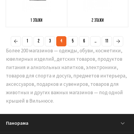
1 ЭТАЖИ
2 ЭТАЖИ
1
2
3
4
5
6
...
11
Более 200 магазинов — одежды, обуви, косметики,
ювелирных изделий, детских товаров, продуктов
питания и алкогольных напитков, электроники,
товаров для спорта и досуга, предметов интерьера,
аксессуаров, подарков и сувениров, товаров для
животных и других важных магазинов — под одной
крышей в Вильнюсе.
Панорама