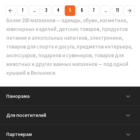
1
...
3
4
5
6
7
...
11
Более 200 магазинов — одежды, обуви, косметики,
ювелирных изделий, детских товаров, продуктов
питания и алкогольных напитков, электроники,
товаров для спорта и досуга, предметов интерьера,
аксессуаров, подарков и сувениров, товаров для
животных и других важных магазинов — под одной
крышей в Вильнюсе.
Панорама
Для посетителей
Партнерам