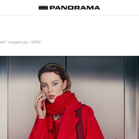
аме" скидки до –50%!