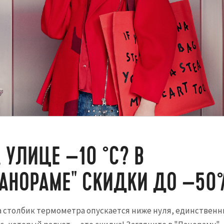
 УЛИЦЕ –10 °C? В
АНОРАМЕ" СКИДКИ ДО –50
а столбик термометра опускается ниже нуля, единствен