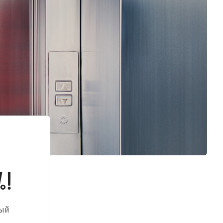
%!
ный