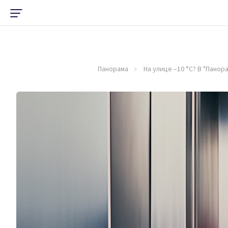
Панорама
На улице –10 °C? В "Панор