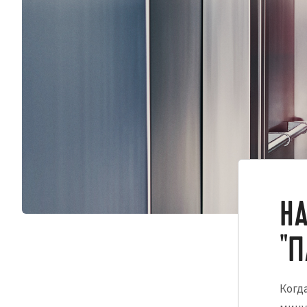
НА
"П
Когд