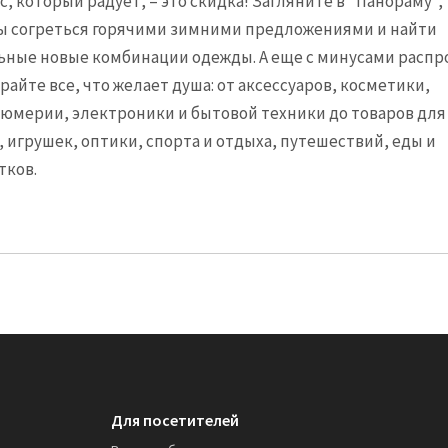
с, который радует, – это скидка! Загляните в "Панораму",
ы согреться горячими зимними предложениями и найти
ьные новые комбинации одежды. А еще с минусами распр
райте все, что желает душа: от аксессуаров, косметики,
юмерии, электроники и бытовой техники до товаров для
, игрушек, оптики, спорта и отдыха, путешествий, еды и
тков.
Для посетителей