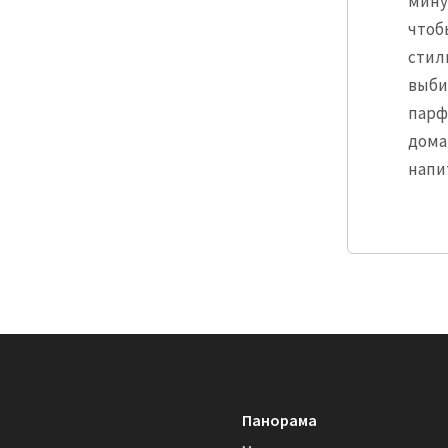
мину
чтоб
стил
выби
парф
дома
напи
Панорама