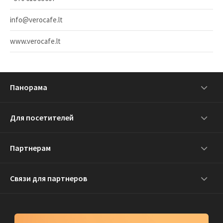
info@verocafe.lt
www.verocafe.lt
Панорама
Для посетителей
Партнерам
Связи для партнеров