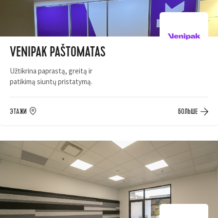
VENIPAK PAŠTOMATAS
Užtikrina paprastą, greitą ir
patikimą siuntų pristatymą.
ЭТАЖИ
БОЛЬШЕ