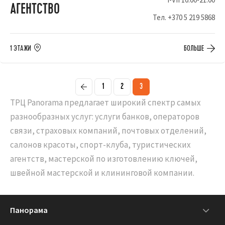
АГЕНТСТВО
Тел.
+370 5 219 5868
1 ЭТАЖИ
БОЛЬШЕ
1
2
3
ТРЦ Panorama предлагает широкий спектр самых
разнообразных услуг: услуги банков, операторов
связи, страховых компаний, почтовых отделений,
салонов красоты, спорт-клуба, туристических
агентств, мастерской по изготовлению ключей,
швейной мастерской и клининговой компании.
Панорама