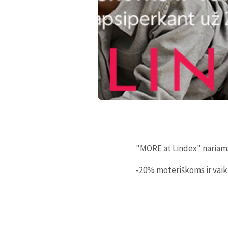
"MORE at Lindex" nariam
-2
0
%
moteriškoms ir vai