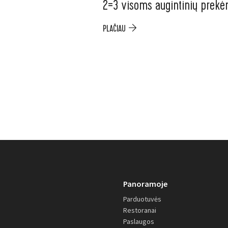
2=3 visoms augintinių prek
PLAČIAU
Panoramoje
Parduotuvės
Restoranai
Paslaugos