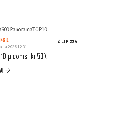
146 D.
ČILI PIZZA
a iki 2026.12.31
 10 picoms iki 50%
AU
LIKO: 24 D.
Galioja iki 2026.08.31