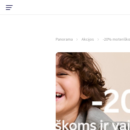
Panorama
Akcijos
-20% moteriško