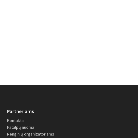
ELESEN. Ninja ka
iki –200 €
PLAČIAU
Partneriams
Kontaktai
Patalpų nuoma
Renginių organizatoriams