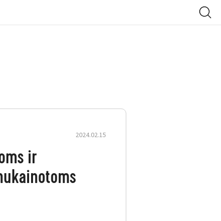
2024.02.15
oms ir
nukainotoms