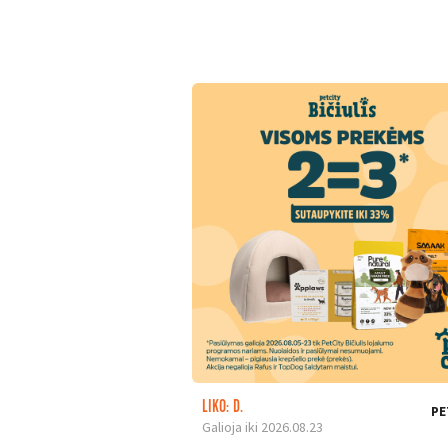
LIKO: D.
PE
Galioja iki 2026.08.23