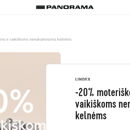
ms ir vaikiškoms nenukainotoms kelnėms
LINDEX
-20% moterišk
vaikiškoms ne
kelnėms