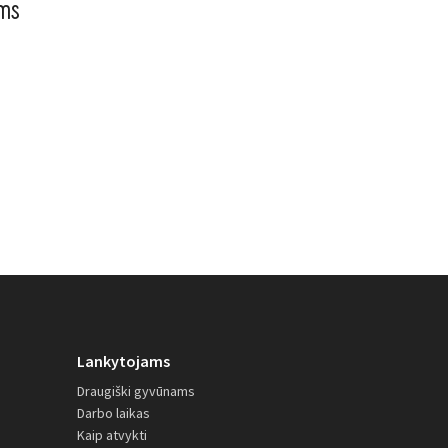
ėms
Lankytojams
Draugiški gyvūnams
Darbo laikas
Kaip atvykti