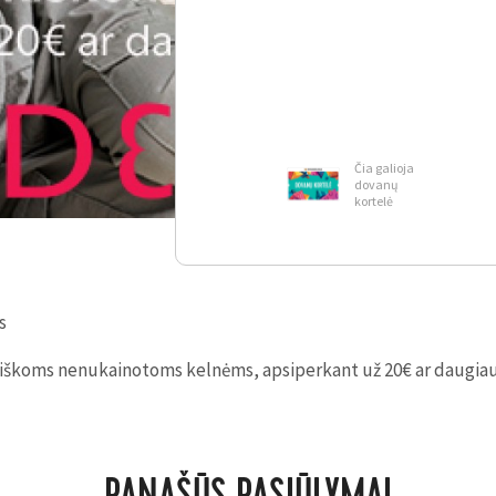
Čia galioja
dovanų
kortelė
s
kiškoms nenukainotoms kelnėms, apsiperkant už 20€ ar daugia