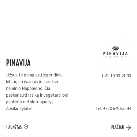
PINAVIJA
Užsukite paragauti legendinių
I-VII 10:00-21:00
kibinų su įvairiais įdarais bei
naminio Napoleono. Čia
paskanauti ras ką ir vegetarai bei
gliuteno netoleruojantys.
Apsilankykite!
Tel.
+370 649 55544
1 AUKŠTAS
PLAČIAU