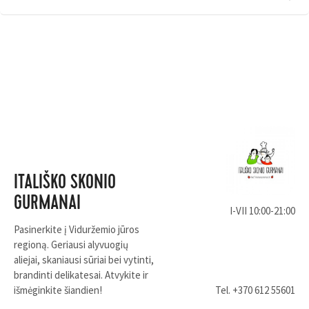
ITALIŠKO SKONIO
GURMANAI
I-VII 10:00-21:00
Pasinerkite į Viduržemio jūros
regioną. Geriausi alyvuogių
aliejai, skaniausi sūriai bei vytinti,
brandinti delikatesai. Atvykite ir
išmėginkite šiandien!
Tel.
+370 612 55601