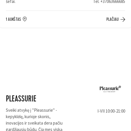
šefai.
Tel.
+37063666685
1 AUKŠTAS
PLAČIAU
PLEASSURIE
Sveiki atvykę į "Pleassurie" -
I-VII 10:00-21:00
kepyklėlę, kurioje skonis,
inovacijos ir sveikata dera pačiu
gardžiausiu būdu. Čia mes viską