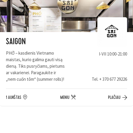
SAIGON
PHỞ – kasdienis Vietnamo
I-VII 10:00-21:00
maistas, kurio galima gauti visą
dieną. Tiks pusryčiams, pietums
ar vakarienei. Paragaukite ir
„nem cuốn tôm“ (summer rolls)!
Tel.
+ 370 677 29226
1 AUKŠTAS
MENIU
PLAČIAU