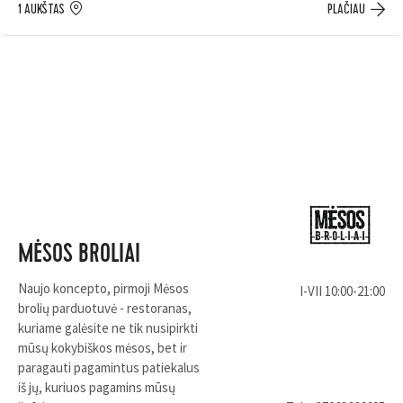
1 AUKŠTAS
PLAČIAU
MĖSOS BROLIAI
Naujo koncepto, pirmoji Mėsos
I-VII 10:00-21:00
brolių parduotuvė - restoranas,
kuriame galėsite ne tik nusipirkti
mūsų kokybiškos mėsos, bet ir
paragauti pagamintus patiekalus
iš jų, kuriuos pagamins mūsų