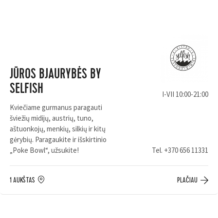
JŪROS BJAURYBĖS BY
SELFISH
I-VII 10:00-21:00
Kviečiame gurmanus paragauti
šviežių midijų, austrių, tuno,
aštuonkojų, menkių, silkių ir kitų
gėrybių. Paragaukite ir išskirtinio
„Poke Bowl“, užsukite!
Tel.
+370 656 11331
1 AUKŠTAS
PLAČIAU