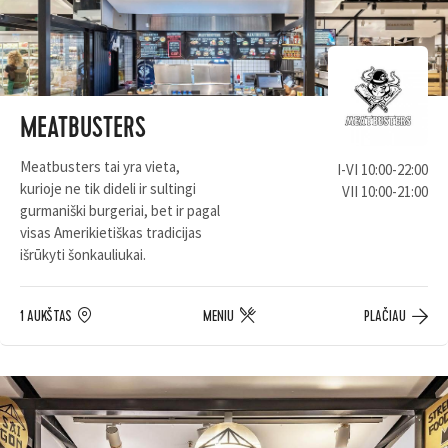
MEATBUSTERS
Meatbusters tai yra vieta,
I-VI 10:00-22:00
kurioje ne tik dideli ir sultingi
VII 10:00-21:00
gurmaniški burgeriai, bet ir pagal
visas Amerikietiškas tradicijas
išrūkyti šonkauliukai.
1 AUKŠTAS
MENIU
PLAČIAU