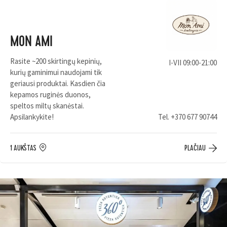
MON AMI
Rasite ~200 skirtingų kepinių,
I-VII 09:00-21:00
kurių gaminimui naudojami tik
geriausi produktai. Kasdien čia
kepamos ruginės duonos,
speltos miltų skanėstai.
Apsilankykite!
Tel.
+370 677 90744
1 AUKŠTAS
PLAČIAU