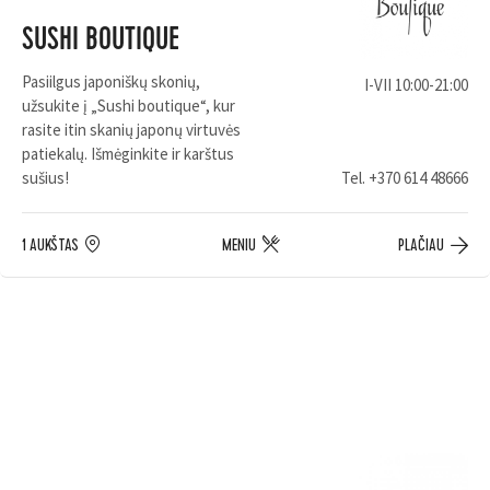
SUSHI BOUTIQUE
Pasiilgus japoniškų skonių,
I-VII 10:00-21:00
užsukite į „Sushi boutique“, kur
rasite itin skanių japonų virtuvės
patiekalų. Išmėginkite ir karštus
sušius!
Tel.
+370 614 48666
1 AUKŠTAS
MENIU
PLAČIAU