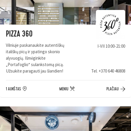
PIZZA 360
Vilniuje paskanaukite autentiškų
I-VII 10:00-21:00
itališkų picų ir ypatingo skonio
alyvuogių. Išmėginkite
„Portafoglio“ sulankstomą picą.
Užsukite paragauti jau šiandien!
Tel.
+370 640 46808
1 AUKŠTAS
MENIU
PLAČIAU