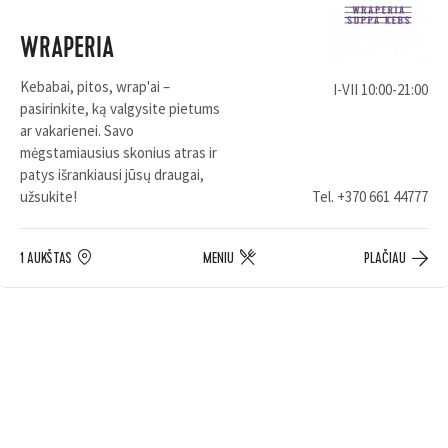
WRAPERIA
Kebabai, pitos, wrap'ai –
I-VII 10:00-21:00
pasirinkite, ką valgysite pietums
ar vakarienei. Savo
mėgstamiausius skonius atras ir
patys išrankiausi jūsų draugai,
užsukite!
Tel.
+370 661 44777
1 AUKŠTAS
MENIU
PLAČIAU