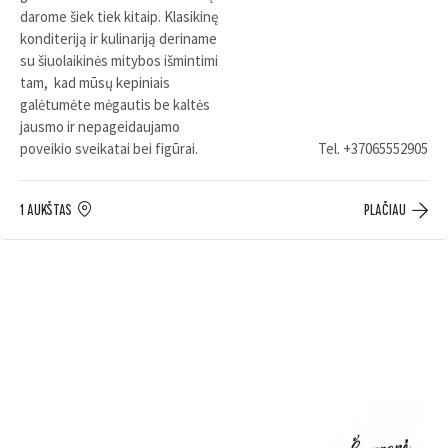
darome šiek tiek kitaip. Klasikinę
konditeriją ir kulinariją deriname
su šiuolaikinės mitybos išmintimi
tam, kad mūsų kepiniais
galėtumėte mėgautis be kaltės
jausmo ir nepageidaujamo
poveikio sveikatai bei figūrai.
Tel.
+37065552905
1 AUKŠTAS
PLAČIAU