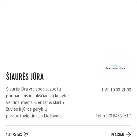
ŠIAURĖS JŪRA
Šiaurės jūra yra specializuotų
I-VII 10:00-21:00
gurmanams ir aukščiausią kokybę
vertinantiems klientams skirtų
žuvies ir jūros gėrybių
parduotuvių tinklas Lietuvoje.
Tel.
+370 647 29517
1 AUKŠTAS
PLAČIAU