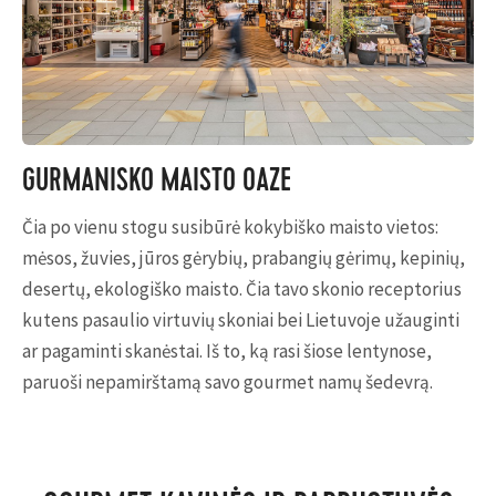
GURMANIŠKO MAISTO OAZĖ
Čia po vienu stogu susibūrė kokybiško maisto vietos:
mėsos, žuvies, jūros gėrybių, prabangių gėrimų, kepinių,
desertų, ekologiško maisto. Čia tavo skonio receptorius
kutens pasaulio virtuvių skoniai bei Lietuvoje užauginti
ar pagaminti skanėstai. Iš to, ką rasi šiose lentynose,
paruoši nepamirštamą savo gourmet namų šedevrą.