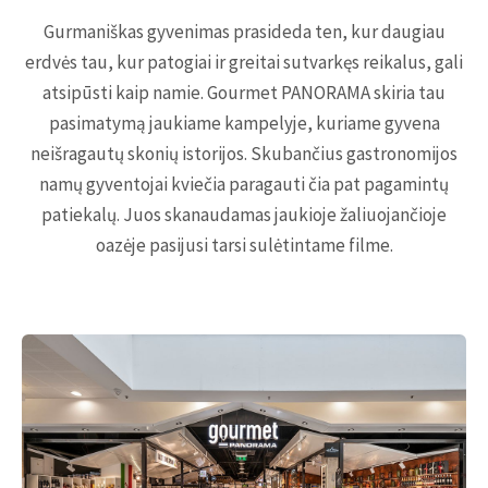
Gurmaniškas gyvenimas prasideda ten, kur daugiau
erdvės tau, kur patogiai ir greitai sutvarkęs reikalus, gali
atsipūsti kaip namie. Gourmet PANORAMA skiria tau
pasimatymą jaukiame kampelyje, kuriame gyvena
neišragautų skonių istorijos. Skubančius gastronomijos
namų gyventojai kviečia paragauti čia pat pagamintų
patiekalų. Juos skanaudamas jaukioje žaliuojančioje
oazėje pasijusi tarsi sulėtintame filme.