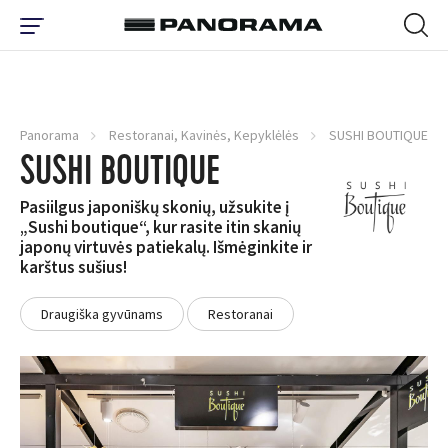
Panorama
Restoranai, Kavinės, Kepyklėlės
SUSHI BOUTIQUE
SUSHI BOUTIQUE
Pasiilgus japoniškų skonių, užsukite į
„Sushi boutique“, kur rasite itin skanių
japonų virtuvės patiekalų. Išmėginkite ir
karštus sušius!
Draugiška gyvūnams
Restoranai