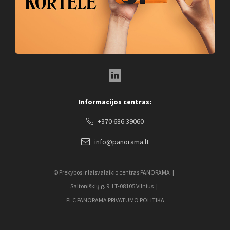
LinkedIn Social Link
Informacijos centras:
+370 686 39060
info@panorama.lt
© Prekybos ir laisvalaikio centras PANORAMA
Saltoniškių g. 9, LT-08105 Vilnius
PLC PANORAMA PRIVATUMO POLITIKA