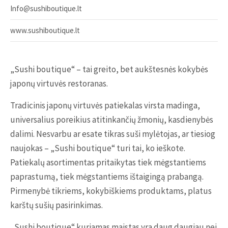
Info@sushiboutique.lt
www.sushiboutique.lt
„Sushi boutique“ – tai greito, bet aukštesnės kokybės
japonų virtuvės restoranas.
Tradicinis japonų virtuvės patiekalas virsta madinga,
universalius poreikius atitinkančių žmonių, kasdienybės
dalimi. Nesvarbu ar esate tikras suši mylėtojas, ar tiesiog
naujokas – „Sushi boutique“ turi tai, ko ieškote.
Patiekalų asortimentas pritaikytas tiek mėgstantiems
paprastumą, tiek mėgstantiems ištaigingą prabangą.
Pirmenybė tikriems, kokybiškiems produktams, platus
karštų sušių pasirinkimas.
„Sushi boutique“ kuriamas maistas yra daug daugiau nei