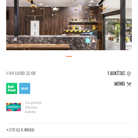
I-VII 10:00-21:00
1 AUKŠTAS
MENIU
Čia galioja
dovanų
kortelė
+370 614 48666