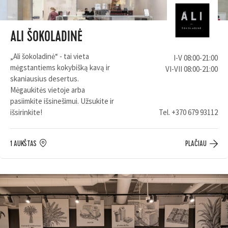
ALI ŠOKOLADINĖ
„Ali šokoladinė“ - tai vieta
I-V 08:00-21:00
mėgstantiems kokybišką kavą ir
VI-VII 08:00-21:00
skaniausius desertus.
Mėgaukitės vietoje arba
pasiimkite išsinešimui. Užsukite ir
išsirinkite!
Tel.
+370 679 93112
1 AUKŠTAS
PLAČIAU