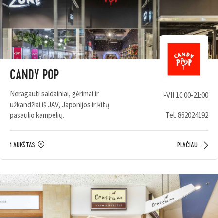
CANDY POP
Neragauti saldainiai, gėrimai ir
I-VII 10:00-21:00
užkandžiai iš JAV, Japonijos ir kitų
pasaulio kampelių.
Tel.
862024192
1 AUKŠTAS
PLAČIAU