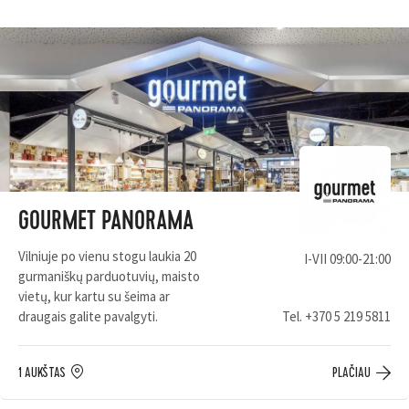
GOURMET PANORAMA
Vilniuje po vienu stogu laukia 20
I-VII 09:00-21:00
gurmaniškų parduotuvių, maisto
vietų, kur kartu su šeima ar
draugais galite pavalgyti.
Tel.
+370 5 219 5811
1 AUKŠTAS
PLAČIAU