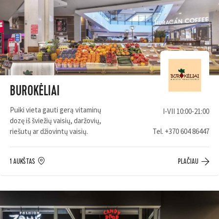
BUROKĖLIAI
Puiki vieta gauti gerą vitaminų
I-VII 10:00-21:00
dozę iš šviežių vaisių, daržovių,
riešutų ar džiovintų vaisių.
Tel.
+370 604 86447
1 AUKŠTAS
PLAČIAU