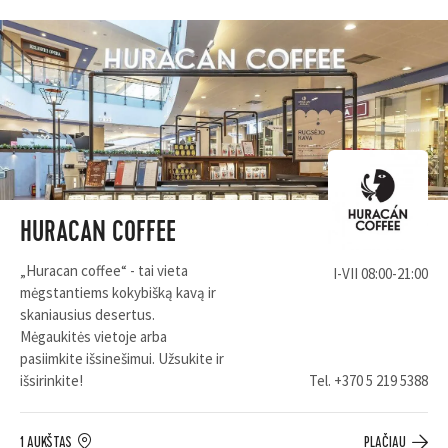
HURACAN COFFEE
„Huracan coffee“ - tai vieta
I-VII 08:00-21:00
mėgstantiems kokybišką kavą ir
skaniausius desertus.
Mėgaukitės vietoje arba
pasiimkite išsinešimui. Užsukite ir
išsirinkite!
Tel.
+370 5 219 5388
1 AUKŠTAS
PLAČIAU