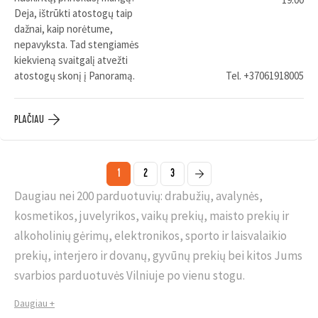
Deja, ištrūkti atostogų taip
dažnai, kaip norėtume,
nepavyksta. Tad stengiamės
kiekvieną svaitgalį atvežti
atostogų skonį į Panoramą.
Tel.
+37061918005
PLAČIAU
1
2
3
Daugiau nei 200 parduotuvių: drabužių, avalynės,
kosmetikos, juvelyrikos, vaikų prekių, maisto prekių ir
alkoholinių gėrimų, elektronikos, sporto ir laisvalaikio
prekių, interjero ir dovanų, gyvūnų prekių bei kitos Jums
svarbios parduotuvės Vilniuje po vienu stogu.
Daugiau