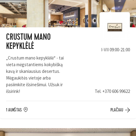
CRUSTUM MANO
KEPYKLĖLĖ
I-VII 09:00-21:00
„Crustum mano kepyklėlė“ - tai
vieta mėgstantiems kokybišką
kavą ir skaniausius desertus.
Mėgaukitės vietoje arba
pasiimkite išsinešimui. Užsuk ir
išsirink!
Tel.
+370 606 99622
1 AUKŠTAS
PLAČIAU