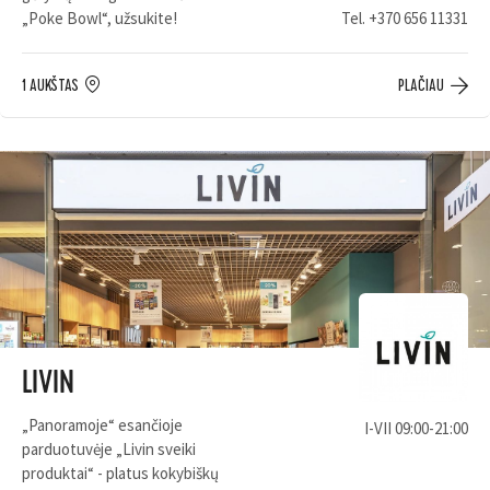
„Poke Bowl“, užsukite!
Tel.
+370 656 11331
1 AUKŠTAS
PLAČIAU
LIVIN
„Panoramoje“ esančioje
I-VII 09:00-21:00
parduotuvėje „Livin sveiki
produktai“ - platus kokybiškų