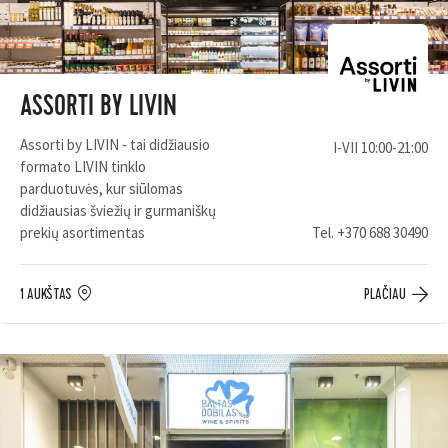
ASSORTI BY LIVIN
Assorti by LIVIN - tai didžiausio
I-VII 10:00-21:00
formato LIVIN tinklo
parduotuvės, kur siūlomas
didžiausias šviežių ir gurmaniškų
prekių asortimentas
Tel.
+370 688 30490
1 AUKŠTAS
PLAČIAU