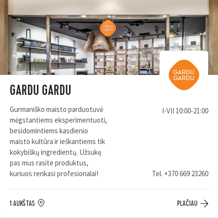
GARDU GARDU
Gurmaniško maisto parduotuvė
I-VII 10:00-21:00
mėgstantiems eksperimentuoti,
besidomintiems kasdienio
maisto kultūra ir ieškantiems tik
kokybiškų ingredientų. Užsukę
pas mus rasite produktus,
kuriuos renkasi profesionalai!
Tel.
+370 669 23260
1 AUKŠTAS
PLAČIAU