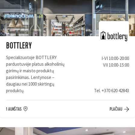
BOTTLERY
Specializuotoje BOTTLERY
I-VI 10:00-20:00
parduotuvėje platus alkoholinių
VII 10:00-15:00
gėrimų ir maisto produktų
pasirinkimas. Lentynose –
daugiau nei 1000 skirtingų
produktų.
Tel.
+370 620 42843
1 AUKŠTAS
PLAČIAU