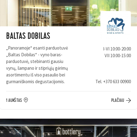
BALTAS DOBILAS
„Panoramoje“ esanti parduotuvė
I-VI 10:00-20:00
„Baltas Dobilas“ - vyno baras-
VII 10:00-15:00
parduotuvė, stebinanti gausiu
vynų, šampano ir stipriųjų gėrimų
asortimentu iš viso pasaulio bei
gurmaniškomis degustacijomis.
Tel.
+370 633 00900
1 AUKŠTAS
PLAČIAU