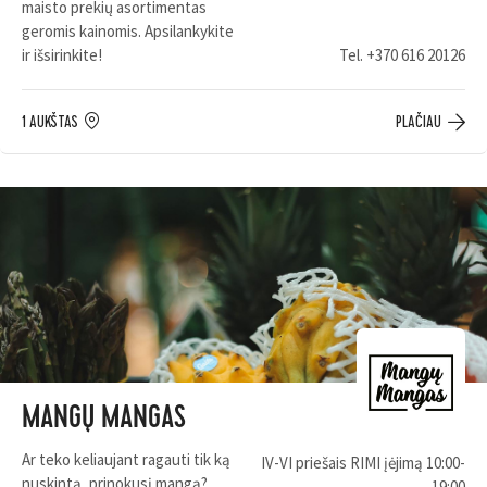
maisto prekių asortimentas
geromis kainomis. Apsilankykite
ir išsirinkite!
Tel.
+370 616 20126
1 AUKŠTAS
PLAČIAU
MANGŲ MANGAS
Ar teko keliaujant ragauti tik ką
IV-VI priešais RIMI įėjimą 10:00-
nuskintą, prinokusį mangą?
19:00