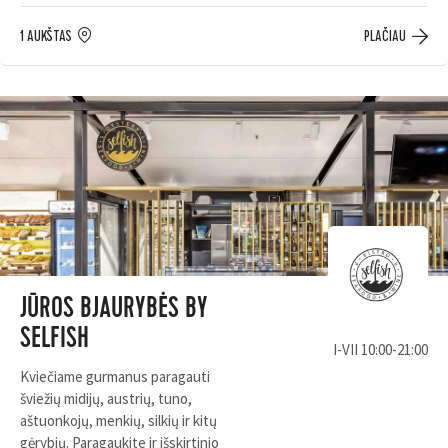
1 AUKŠTAS
PLAČIAU
JŪROS BJAURYBĖS BY
SELFISH
I-VII 10:00-21:00
Kviečiame gurmanus paragauti
šviežių midijų, austrių, tuno,
aštuonkojų, menkių, silkių ir kitų
gėrybių. Paragaukite ir išskirtinio