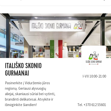
ITALIŠKO SKONIO
GURMANAI
I-VII 10:00-21:00
Pasinerkite į Viduržemio jūros
regioną. Geriausi alyvuogių
aliejai, skaniausi sūriai bei vytinti,
brandinti delikatesai. Atvykite ir
išmėginkite šiandien!
Tel.
+370 612 55601