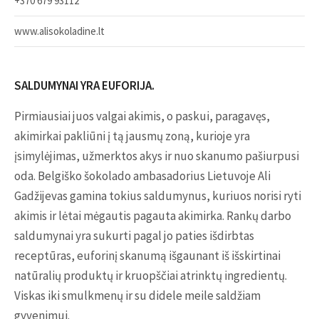
+370 679 93112
www.alisokoladine.lt
SALDUMYNAI YRA EUFORIJA.
Pirmiausiai juos valgai akimis, o paskui, paragavęs,
akimirkai pakliūni į tą jausmų zoną, kurioje yra
įsimylėjimas, užmerktos akys ir nuo skanumo pašiurpusi
oda. Belgiško šokolado ambasadorius Lietuvoje Ali
Gadžijevas gamina tokius saldumynus, kuriuos norisi ryti
akimis ir lėtai mėgautis pagauta akimirka. Rankų darbo
saldumynai yra sukurti pagal jo paties išdirbtas
receptūras, euforinį skanumą išgaunant iš išskirtinai
natūralių produktų ir kruopščiai atrinktų ingredientų.
Viskas iki smulkmenų ir su didele meile saldžiam
gyvenimui.