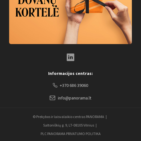
LinkedIn Social Link
Informacijos centras:
+370 686 39060
info@panorama.lt
© Prekybos ir laisvalaikio centras PANORAMA
Saltoniškių g. 9, LT-08105 Vilnius
PLC PANORAMA PRIVATUMO POLITIKA