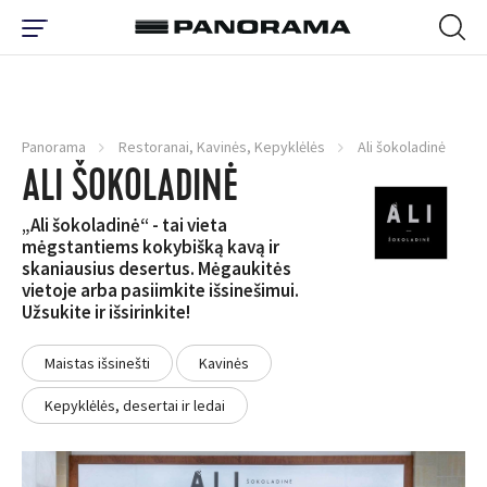
Panorama
Restoranai, Kavinės, Kepyklėlės
Ali šokoladinė
ALI ŠOKOLADINĖ
„Ali šokoladinė“ - tai vieta
mėgstantiems kokybišką kavą ir
skaniausius desertus. Mėgaukitės
vietoje arba pasiimkite išsinešimui.
Užsukite ir išsirinkite!
Maistas išsinešti
Kavinės
Kepyklėlės, desertai ir ledai