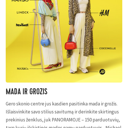
MADA IR GROŽIS
Gero skonio centre jus kasdien pasitinka mada ir grožis.
Išlaisvinkite savo stilius savitumą ir derinkite skirtingus
prekinius ženklus, juk PANORAMOJE – 150 parduotuvių,
tarp kurių išskirtinės mados namų parduotuvės - Michael