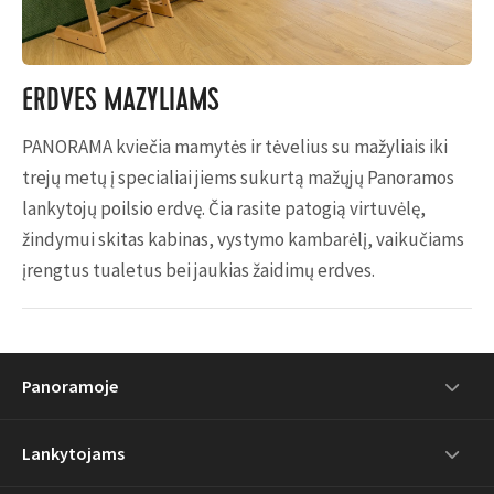
ERDVĖS MAŽYLIAMS
PANORAMA kviečia mamytės ir tėvelius su mažyliais iki
trejų metų į specialiai jiems sukurtą mažųjų Panoramos
lankytojų poilsio erdvę. Čia rasite patogią virtuvėlę,
žindymui skitas kabinas, vystymo kambarėlį, vaikučiams
įrengtus tualetus bei jaukias žaidimų erdves.
Panoramoje
Lankytojams