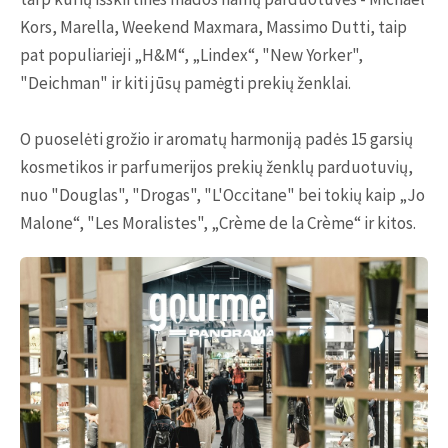
Kors, Marella, Weekend Maxmara, Massimo Dutti, taip
pat populiarieji „H&M“, „Lindex“, "New Yorker",
"Deichman" ir kiti jūsų pamėgti prekių ženklai.
O puoselėti grožio ir aromatų harmoniją padės 15 garsių
kosmetikos ir parfumerijos prekių ženklų parduotuvių,
nuo "Douglas", "Drogas", "L'Occitane" bei tokių kaip „Jo
Malone“, "Les Moralistes", „Crème de la Crème“ ir kitos.