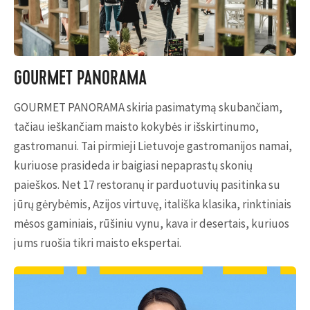
GOURMET PANORAMA
GOURMET PANORAMA skiria pasimatymą skubančiam,
tačiau ieškančiam maisto kokybės ir išskirtinumo,
gastromanui. Tai pirmieji Lietuvoje gastromanijos namai,
kuriuose prasideda ir baigiasi nepaprastų skonių
paieškos. Net 17 restoranų ir parduotuvių pasitinka su
jūrų gėrybėmis, Azijos virtuvę, itališka klasika, rinktiniais
mėsos gaminiais, rūšiniu vynu, kava ir desertais, kuriuos
jums ruošia tikri maisto ekspertai.