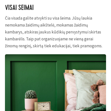
VISAI ŠEIMAI
Čia visada galite atvykti su visa šeima. Jūsų laukia
nemokama žaidimų aikštelė, mokamas žaidimų
kambarys, atskiras jaukus kūdikių pervystymui skirtas
kambarėlis. Taip pat organizuojame ne vieną gerai
žinomą renginį, skirtą tiek edukacijai, tiek pramogoms.