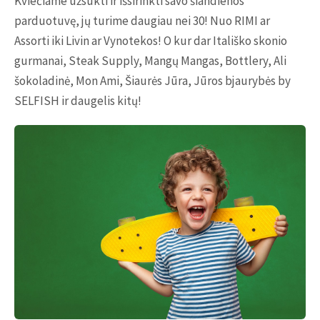
Kviečiame užsukti ir išsirinkti savo šiandienos
parduotuvę, jų turime daugiau nei 30! Nuo RIMI ar
Assorti iki Livin ar Vynotekos! O kur dar Itališko skonio
gurmanai, Steak Supply, Mangų Mangas, Bottlery, Ali
šokoladinė, Mon Ami, Šiaurės Jūra, Jūros bjaurybės by
SELFISH ir daugelis kitų!