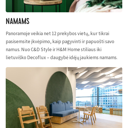
NAMAMS
Panoramoje veikia net 12 prekybos vietų, kur tikrai
pasisemsite įkvėpimo, kaip pagyvinti ir papuošti savo
namus. Nuo C&D Style ir H&M Home stiliaus iki
lietuviško Decoflux – daugybė idėjų jaukiems namams.