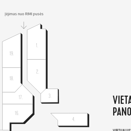
Įėjimas nuo RIMI pusės
VIET
PAN