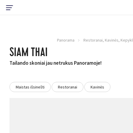
Panorama
Restoranai, Kavinės, Kepykl
SIAM THAI
Tailando skoniai jau netrukus Panoramoje!
Maistas išsinešti
Restoranai
Kavinės