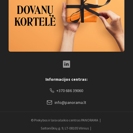
LinkedIn Social Link
Informacijos centras:
+370 686 39060
info@panorama.lt
© Prekybos ir laisvalaikio centras PANORAMA
Saltoniškių g. 9, LT-08105 Vilnius