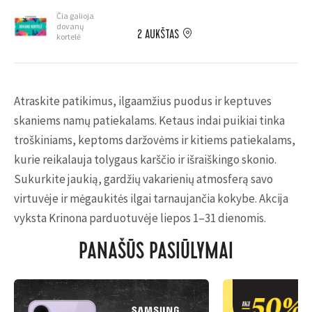
Čia galioja
dovanų
2 AUKŠTAS
kortelė
Atraskite patikimus, ilgaamžius puodus ir keptuves
skaniems namų patiekalams. Ketaus indai puikiai tinka
troškiniams, keptoms daržovėms ir kitiems patiekalams,
kurie reikalauja tolygaus karščio ir išraiškingo skonio.
Sukurkite jaukią, gardžių vakarienių atmosferą savo
virtuvėje ir mėgaukitės ilgai tarnaujančia kokybe. Akcija
vyksta Krinona parduotuvėje liepos 1–31 dienomis.
PANAŠŪS PASIŪLYMAI