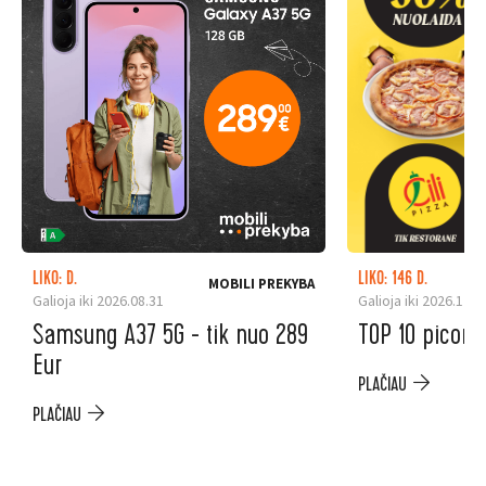
LIKO: D.
LIKO: 146 D.
MOBILI PREKYBA
Galioja iki 2026.08.31
Galioja iki 2026.12.3
Samsung A37 5G - tik nuo 289
TOP 10 picoms
Eur
PLAČIAU
PLAČIAU