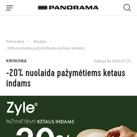
Panorama
Akcijos
-20% nuolaida pažymėtiems ketaus indams
KRINONA
Galioja iki 2026.07.31
-20% nuolaida pažymėtiems ketaus
indams