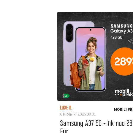
LIKO: D.
MOBILI PR
Galioja iki 2026.08.31
Samsung A37 5G - tik nuo 28
Eur