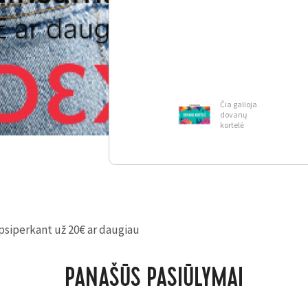
Čia galioja
dovanų
kortelė
psiperkant už 20€ ar daugiau
PANAŠŪS PASIŪLYMAI