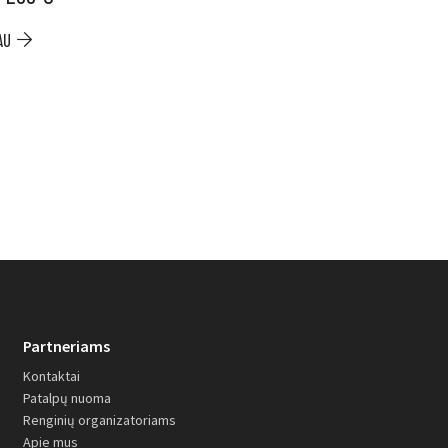
Item
AU
PLAČIAU
Partneriams
Kontaktai
Patalpų nuoma
Renginių organizatoriams
Apie mus