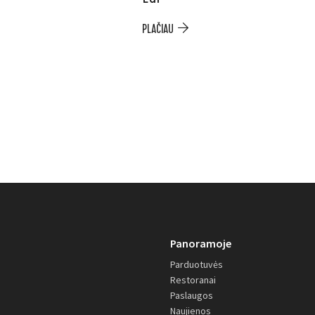
PLAČIAU
Panoramoje
Parduotuvės
Restoranai
Paslaugos
Naujienos