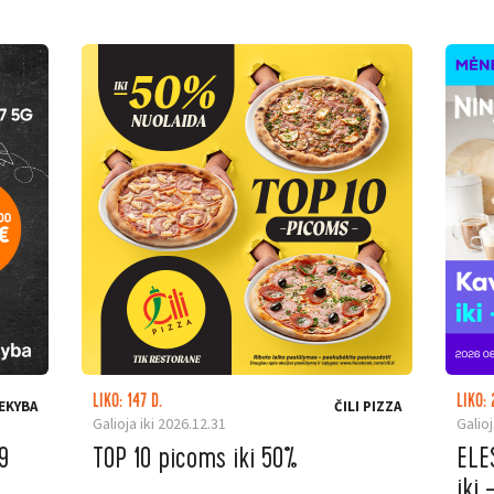
LIKO: 147 D.
LIKO: 
EKYBA
ČILI PIZZA
Galioja iki 2026.12.31
Galioj
9
TOP 10 picoms iki 50%
ELE
iki