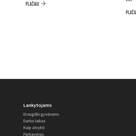
PLAČIAU
PLAČI
Lankytojams
Draugiški gyvūnams
Darbo laikas
Kaip atvykti
Parkavimas