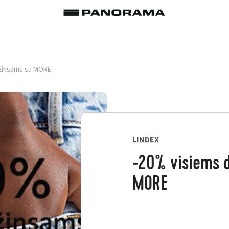
žinsams su MORE
LINDEX
-20% visiems 
MORE