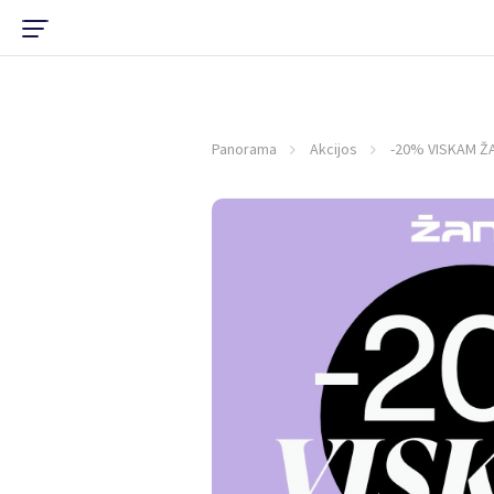
Panorama
Akcijos
-20% VISKAM ŽA