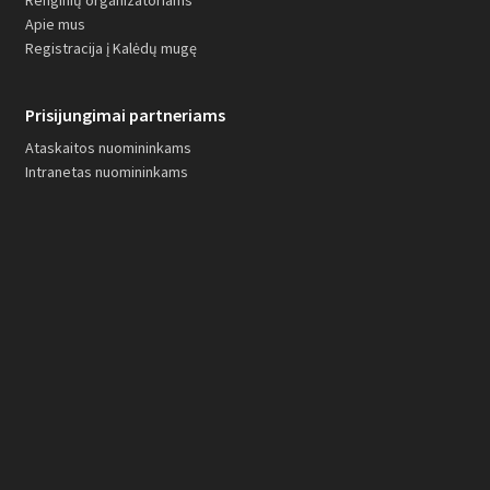
Renginių organizatoriams
Apie mus
Registracija į Kalėdų mugę
Prisijungimai partneriams
Ataskaitos nuomininkams
Intranetas nuomininkams