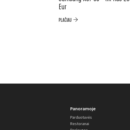
Eur
PLAČIAU
Panoramoje
Parduotuvės
Restoranai