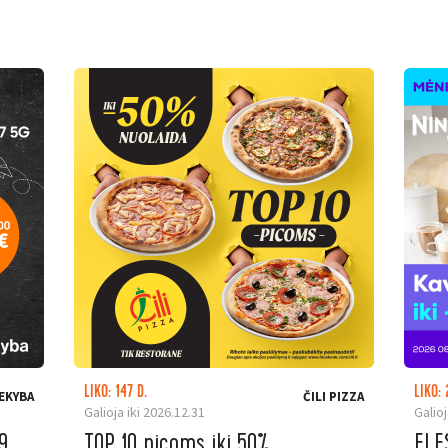
LIKO: 147 D.
LIKO: 
EKYBA
ČILI PIZZA
Galioja iki 2026.12.31
Galioj
9
TOP 10 picoms iki 50%
ELE