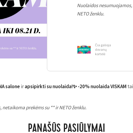
Nuolaidos nesumuojamos, n
NETO ženklu.
Čia galioja
dovanų
kortelė
NA salone
ir
apsipirkti su nuolaida!✨ -20% nuolaida VISKAM
ta
netaikoma prekėms su ** ir NETO ženklu.
PANAŠŪS PASIŪLYMAI