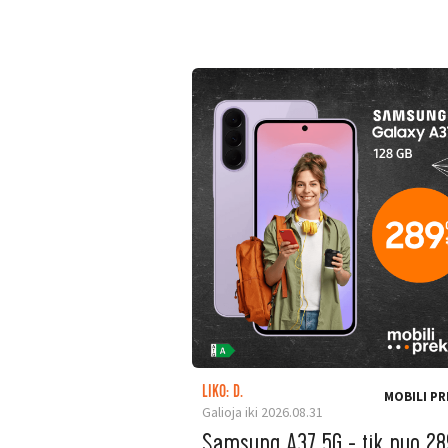
LIKO: D.
MOBILI PR
Galioja iki 2026.08.31
Samsung A37 5G - tik nuo 28