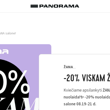
NA salone!
ŽANA
-20% VISKAM Ž
Kviečiame apsilankyti
ŽAN
nuolaida!✨ -20% nuolaid
salone 08.19-21 d.