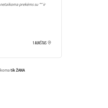
etaikoma prekėms su ** ir
1 AUKŠTAS
ikoma
tik ŽANA