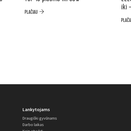
iki
PLAČIAU
PLAČI
Lankytojams
Draugiški gyvūnams
Darbo laikas