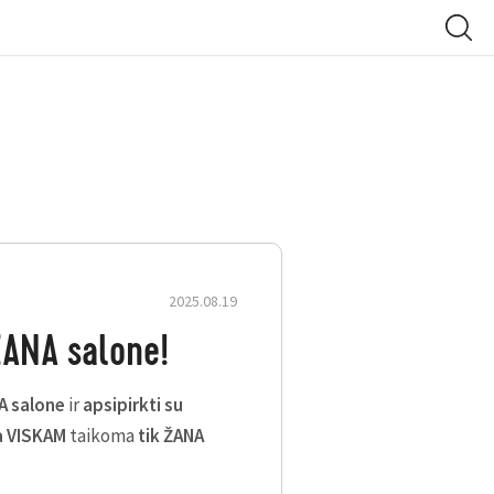
2025.08.19
ANA salone!
A salone
ir
apsipirkti su
a VISKAM
taikoma
tik ŽANA