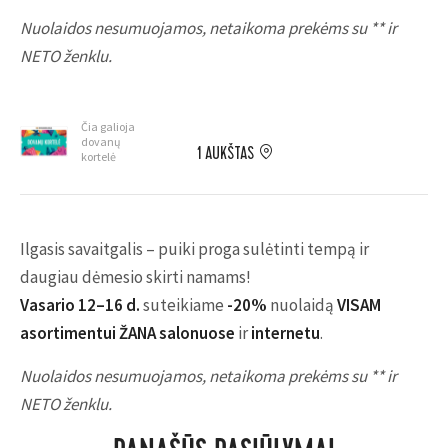
Nuolaidos nesumuojamos, netaikoma prekėms su ** ir
NETO ženklu.
Čia galioja
dovanų
1 AUKŠTAS
kortelė
Ilgasis savaitgalis – puiki proga sulėtinti tempą ir
daugiau dėmesio skirti namams!
Vasario 12–16 d.
suteikiame
-20%
nuolaidą
VISAM
asortimentui
ŽANA salonuose
ir
internetu
.
Nuolaidos nesumuojamos, netaikoma prekėms su ** ir
NETO ženklu.