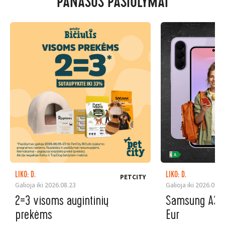
PANAŠŪS PASIŪLYMAI
LIKO: D.
LIKO: D.
PETCITY
Galioja iki 2026.08.23
Galioja iki 2026.08.3
2=3 visoms augintinių
Samsung A37 5
prekėms
Eur