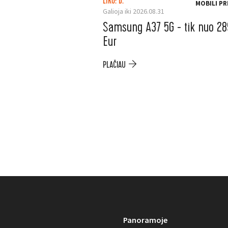
LIKO: D.
MOBILI PR
Galioja iki 2026.08.31
Samsung A37 5G - tik nuo 28
Eur
PLAČIAU
Panoramoje