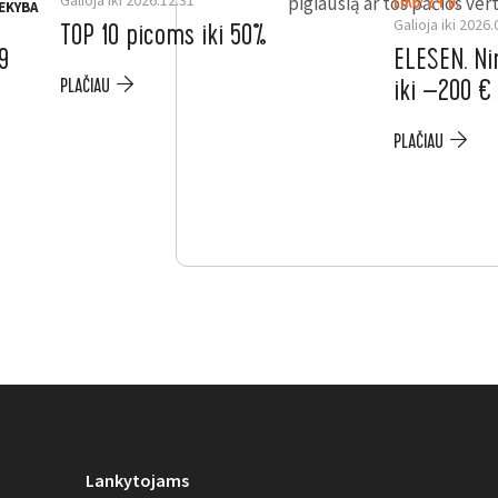
Galioja iki 2026.12.31
pigiausią ar tos pačios v
LIKO: 24 D.
EKYBA
Galioja iki 2026.
TOP 10 picoms iki 50%
9
ELESEN. Ni
iki –200 €
PLAČIAU
PLAČIAU
Lankytojams