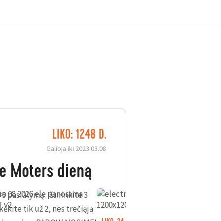
LIKO: 1248 D.
Galioja iki 2023.03.08
e Moters dieną
3 pasiūlymą. Išsirinkite 3
ėkite tik už 2, nes trečiąją