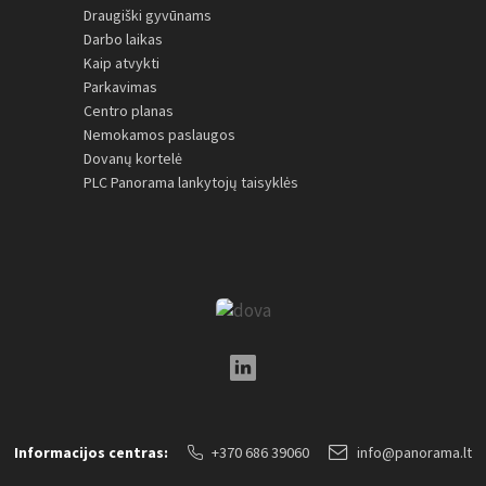
Draugiški gyvūnams
Darbo laikas
Kaip atvykti
Parkavimas
Centro planas
Nemokamos paslaugos
Dovanų kortelė
PLC Panorama lankytojų taisyklės
LinkedIn Social Link
Informacijos centras:
+370 686 39060
info@panorama.lt