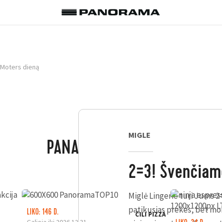
 Moters dieną
MIGLE
PANAŠŪS PASIŪLYMAI
2=3! Švenčiam
Miglė Lingerie turi Jums 2=
patikusias prekes, bet mok
LIKO: 146 D.
ČILI PIZZA