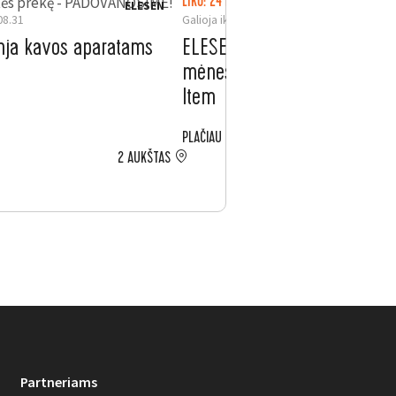
ertės prekę - PADOVANOSIME!
LIKO: 24 D.
ELESEN
08.31
Galioja iki 2026.08.31
nja kavos aparatams
ELESEN. Nemokamas lizingas
mėnesių „Electrolux“ technik
Item
PLAČIAU
2 AUKŠTAS
Partneriams