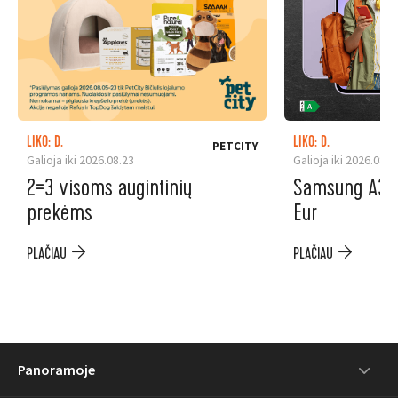
LIKO: D.
LIKO: D.
PETCITY
Galioja iki 2026.08.23
Galioja iki 2026.08.3
2=3 visoms augintinių
Samsung A37 5
prekėms
Eur
PLAČIAU
PLAČIAU
Panoramoje