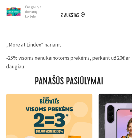
Čia galioja
dovanų
2 AUKŠTAS
kortelė
„More at Lindex“ nariams:
-25% visoms nenukainotoms prekėms, perkant už 20€ ar
daugiau
PANAŠŪS PASIŪLYMAI