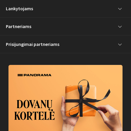
Lankytojams
Partneriams
Prisijungimai partneriams