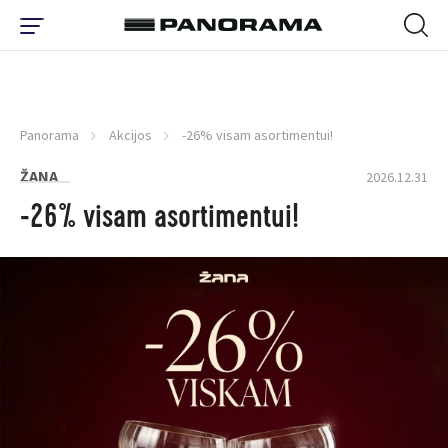
Panorama
Akcijos
-26% visam asortimentui!
ŽANA
2026.12.31
-26% visam asortimentui!