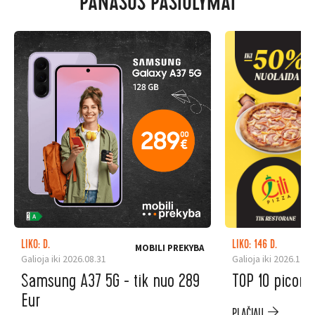
PANAŠŪS PASIŪLYMAI
LIKO: D.
LIKO: 146 D.
MOBILI PREKYBA
Galioja iki 2026.08.31
Galioja iki 2026.12.3
Samsung A37 5G - tik nuo 289
TOP 10 picoms
Eur
PLAČIAU