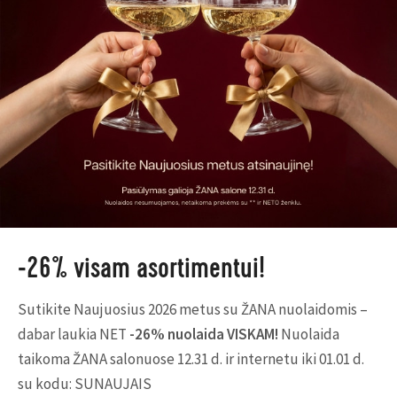
-26% visam asortimentui!
Sutikite Naujuosius 2026 metus su ŽANA nuolaidomis –
dabar laukia NET
-26% nuolaida VISKAM!
Nuolaida
taikoma ŽANA salonuose 12.31 d. ir internetu iki 01.01 d.
su kodu: SUNAUJAIS