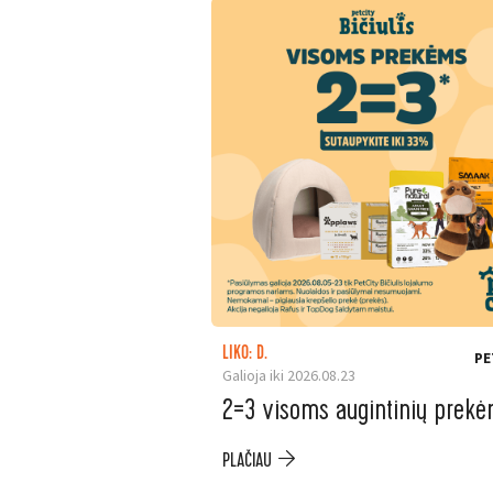
LIKO: D.
PE
Galioja iki 2026.08.23
2=3 visoms augintinių prek
PLAČIAU