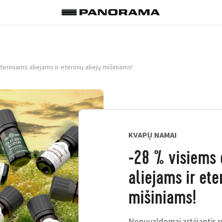
eriniams aliejams ir eterinių aliejų mišiniams!
KVAPŲ NAMAI
-28 % visiems 
aliejams ir ete
mišiniams!
Nenuvaldomai artėjantis r