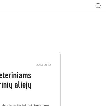
2023.09.22
eteriniams
rinių aliejų
uduo kviečia ieškoti jaukumo