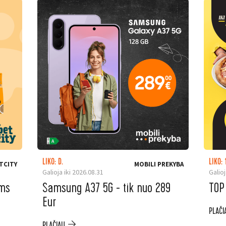
LIKO: D.
LIKO: 
TCITY
MOBILI PREKYBA
Galioja iki 2026.08.31
Galioj
ėms
Samsung A37 5G - tik nuo 289
TOP
Eur
PLAČI
PLAČIAU