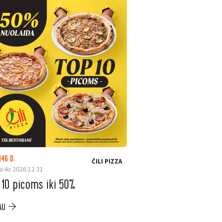
146 D.
LIKO: 24 D.
ČILI PIZZA
a iki 2026.12.31
Galioja iki 2026.08.31
 10 picoms iki 50%
ELESEN. Ninja ka
iki –200 €
AU
PLAČIAU