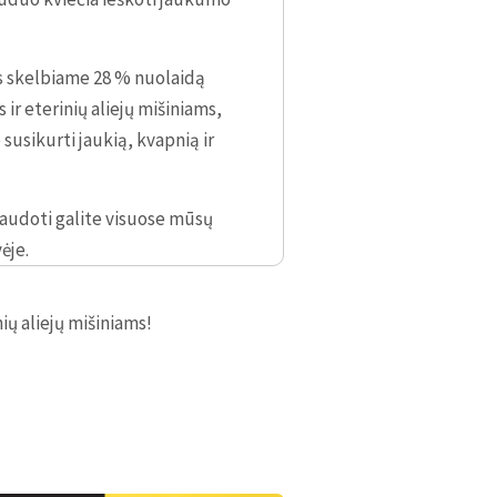
s skelbiame 28 % nuolaidą
 ir eterinių aliejų mišiniams,
susikurti jaukią, kvapnią ir
audoti galite visuose mūsų
ėje.
ių aliejų mišiniams!
1 AUKŠTAS