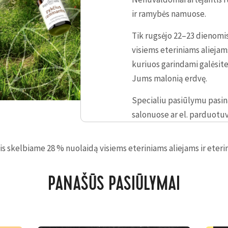
ir ramybės namuose.
Tik rugsėjo 22–23 dienomi
visiems eteriniams aliejams
kuriuos garindami galėsite 
Jums malonią erdvę.
Specialiu pasiūlymu pasin
salonuose ar el. parduotuv
s skelbiame 28 % nuolaidą visiems eteriniams aliejams ir eterin
PANAŠŪS PASIŪLYMAI