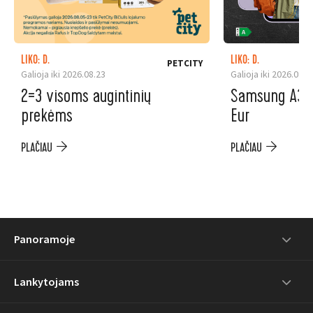
LIKO: D.
LIKO: D.
PETCITY
Galioja iki 2026.08.23
Galioja iki 2026.08.3
2=3 visoms augintinių
Samsung A37 5
prekėms
Eur
PLAČIAU
PLAČIAU
Panoramoje
Lankytojams