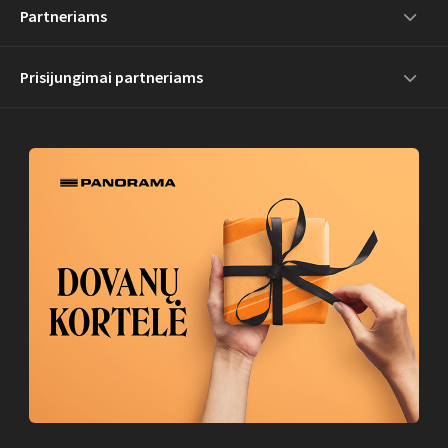
Partneriams
Prisijungimai partneriams