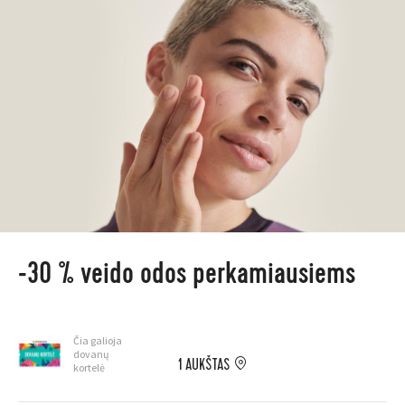
-30 % veido odos perkamiausiems
Čia galioja
dovanų
1 AUKŠTAS
kortelė