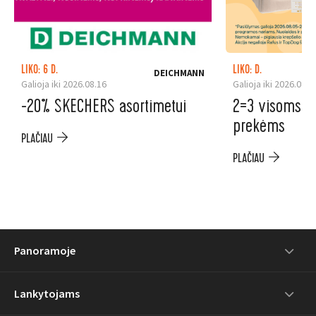
LIKO: 6 D.
LIKO: D.
DEICHMANN
Galioja iki 2026.08.16
Galioja iki 2026.08.2
-20% SKECHERS asortimetui
2=3 visoms au
prekėms
PLAČIAU
PLAČIAU
Panoramoje
Lankytojams