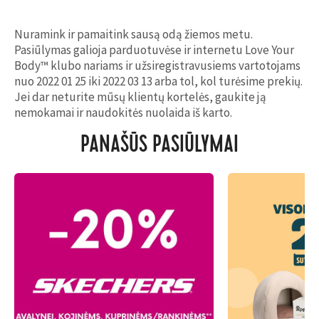
Nuramink ir pamaitink sausą odą žiemos metu.
Pasiūlymas galioja parduotuvėse ir internetu Love Your
Body™ klubo nariams ir užsiregistravusiems vartotojams
nuo 2022 01 25 iki 2022 03 13 arba tol, kol turėsime prekių.
Jei dar neturite mūsų klientų kortelės, gaukite ją
nemokamai ir naudokitės nuolaida iš karto.
PANAŠŪS PASIŪLYMAI