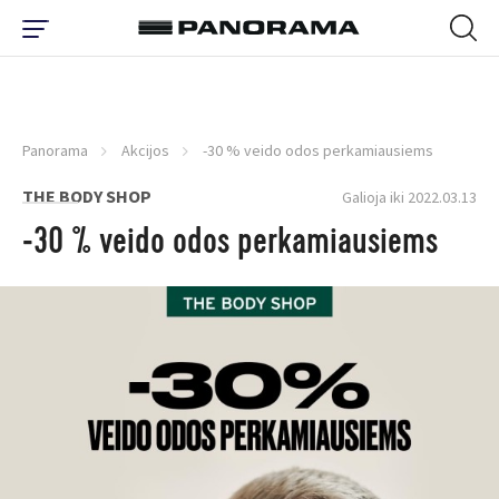
Panorama
Akcijos
-30 % veido odos perkamiausiems
THE BODY SHOP
Galioja iki 2022.03.13
-30 % veido odos perkamiausiems