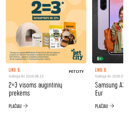
LIKO: D.
LIKO: D.
PETCITY
Galioja iki 2026.08.23
Galioja iki 2026.08.3
2=3 visoms augintinių
Samsung A37 5
prekėms
Eur
PLAČIAU
PLAČIAU