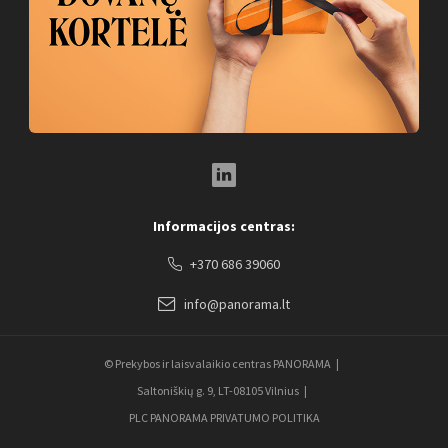
LinkedIn Social Link
Informacijos centras:
+370 686 39060
info@panorama.lt
© Prekybos ir laisvalaikio centras PANORAMA
Saltoniškių g. 9, LT-08105 Vilnius
PLC PANORAMA PRIVATUMO POLITIKA