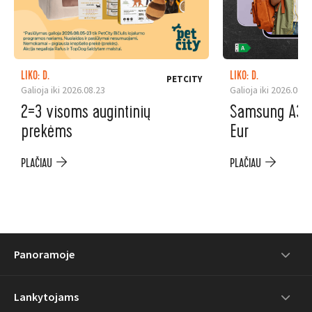
LIKO: D.
LIKO: D.
PETCITY
Galioja iki 2026.08.23
Galioja iki 2026.08.3
2=3 visoms augintinių
Samsung A37 5
prekėms
Eur
PLAČIAU
PLAČIAU
Panoramoje
Lankytojams