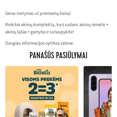
Geras matymas už prieinamą kainą!
Rinkitės akinių komplektą, kurį sudaro: akinių rėmelis +
akinių lęšiai + gamyba ir sutaupykite!
Daugiau informacijos optikos salone.
PANAŠŪS PASIŪLYMAI