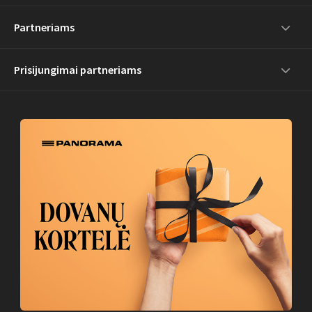
Partneriams
Prisijungimai partneriams