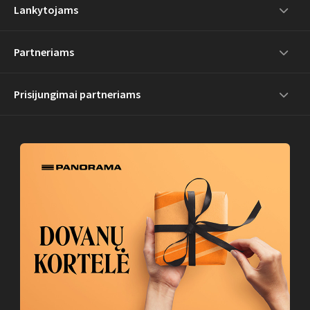
Lankytojams
Partneriams
Prisijungimai partneriams