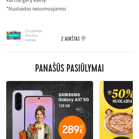
karštai gerą kainą!
*Nuolaidos nesumuojamos
Čia galioja
dovanų
2 AUKŠTAS
kortelė
PANAŠŪS PASIŪLYMAI