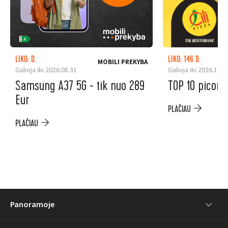
LIKO: D.
LIKO: 146 D.
MOBILI PREKYBA
Galioja iki 2026.08.31
Galioja iki 2026.12.3
Samsung A37 5G - tik nuo 289
TOP 10 picoms
Eur
PLAČIAU
PLAČIAU
Panoramoje