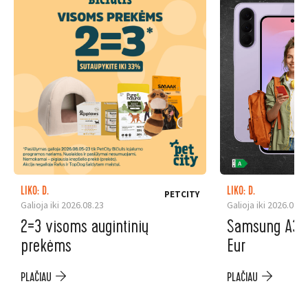
LIKO: D.
LIKO: D.
PETCITY
Galioja iki 2026.08.23
Galioja iki 2026.08.3
2=3 visoms augintinių
Samsung A37 5
prekėms
Eur
PLAČIAU
PLAČIAU