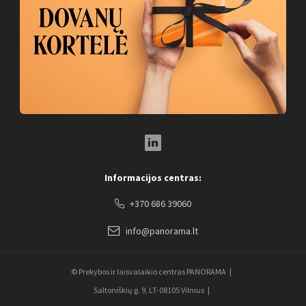
LinkedIn Social Link
Informacijos centras:
+370 686 39060
info@panorama.lt
© Prekybos ir laisvalaikio centras PANORAMA
Saltoniškių g. 9, LT-08105 Vilnius