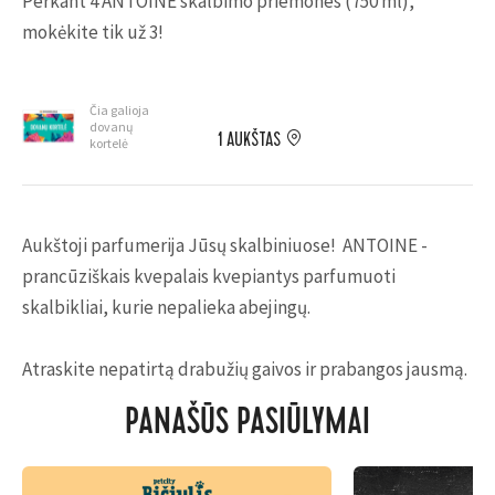
Perkant 4 ANTOINE skalbimo priemones (750 ml),
mokėkite tik už 3!
Čia galioja
dovanų
1 AUKŠTAS
kortelė
Aukštoji parfumerija Jūsų skalbiniuose!
ANTOINE -
prancūziškais kvepalais kvepiantys parfumuoti
skalbikliai, kurie nepalieka abejingų.
Atraskite nepatirtą drabužių gaivos ir prabangos jausmą.
PANAŠŪS PASIŪLYMAI