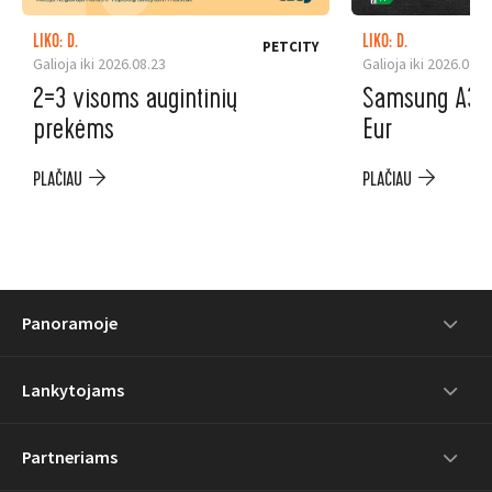
LIKO: D.
LIKO: D.
PETCITY
Galioja iki 2026.08.23
Galioja iki 2026.08.3
2=3 visoms augintinių
Samsung A37 5
prekėms
Eur
PLAČIAU
PLAČIAU
Panoramoje
Lankytojams
Partneriams