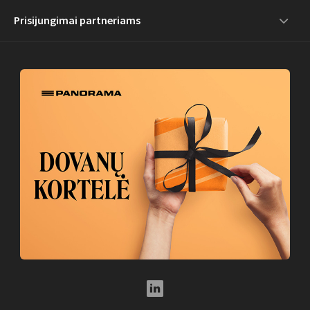
Prisijungimai partneriams
LinkedIn Social Link