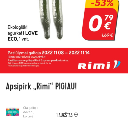
Apsipirk „Rimi“ PIGIAU!
Čia galioja
dovanų
1 AUKŠTAS
kortelė