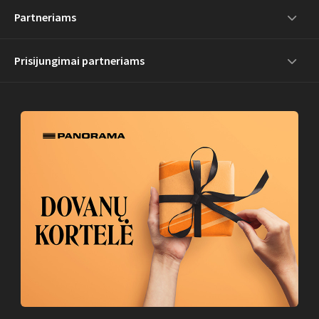
Partneriams
Prisijungimai partneriams