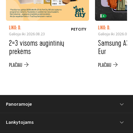
LIKO: D.
LIKO: D.
PETCITY
Galioja iki 2026.08.23
Galioja iki 2026.08.3
2=3 visoms augintinių
Samsung A37 5
prekėms
Eur
PLAČIAU
PLAČIAU
Panoramoje
Lankytojams