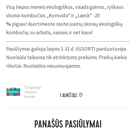
Visą liepos mėnesį ekologiškos, visada gaivios, ryškaus
skonio kombučios „Komvida“ ir „Laesk“ -20
%
pigiau!
Asortimente rasite įvairių skonių ekologiškų
kombučių: su arbata, vaisiais ir net kava!
Pasiūlymas galioja liepos 1-31 d. ASSORTI parduotuvėje.
Nuolaida taikoma tik atrinktoms prekėms. Prekių kiekis
ribotas. Nuolaidos nesumuojamos.
Čia galioja
dovanų
1 AUKŠTAS
kortelė
PANAŠŪS PASIŪLYMAI