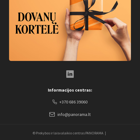
LinkedIn Social Link
Informacijos centras:
+370 686 39060
info@panorama.lt
© Prekybos ir laisvalaikio centras PANORAMA