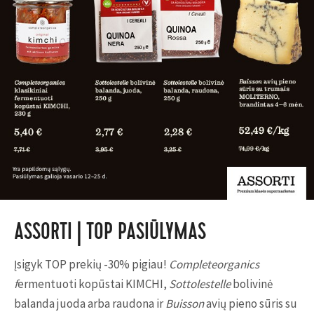
ASSORTI | TOP PASIŪLYMAS
Įsigyk TOP prekių -30% pigiau!
Completeorganics
f
ermentuoti kopūstai KIMCHI,
Sottolestelle
bolivinė
balanda juoda arba raudona ir
Buisson
avių pieno sūris su