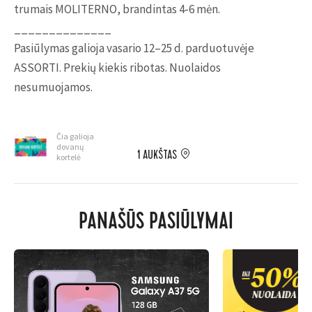
trumais MOLITERNO, brandintas 4-6 mėn.
______________
Pasiūlymas galioja vasario 12–25 d. parduotuvėje
ASSORTI. Prekių kiekis ribotas. Nuolaidos
nesumuojamos.
Čia galioja
dovanų
1 AUKŠTAS
kortelė
PANAŠŪS PASIŪLYMAI