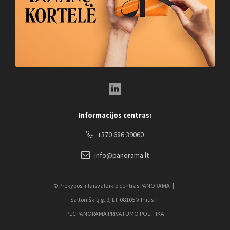
LinkedIn Social Link
Informacijos centras:
+370 686 39060
info@panorama.lt
© Prekybos ir laisvalaikio centras PANORAMA
Saltoniškių g. 9, LT-08105 Vilnius
PLC PANORAMA PRIVATUMO POLITIKA