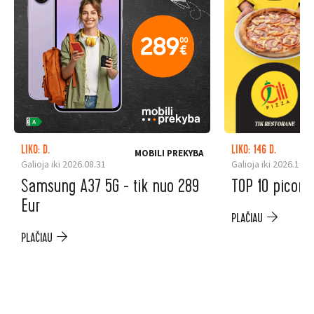
LIKO: D.
LIKO: 146 D.
MOBILI PREKYBA
Galioja iki 2026.08.31
Galioja iki 2026.12.3
Samsung A37 5G - tik nuo 289
TOP 10 picoms
Eur
PLAČIAU
PLAČIAU