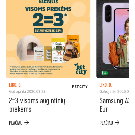
LIKO: D.
LIKO: D.
PETCITY
Galioja iki 2026.08.23
Galioja iki 2026.08.3
2=3 visoms augintinių
Samsung A37 5
prekėms
Eur
PLAČIAU
PLAČIAU