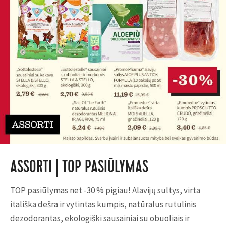
ASSORTI | TOP PASIŪLYMAS
TOP pasiūlymas net -30 % pigiau! Alavijų sultys, virta
itališka dešra ir vytintas kumpis, natūralus rutulinis
dezodorantas, ekologiški sausainiai su obuoliais ir