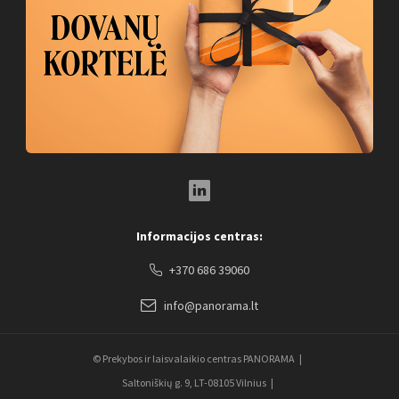
LinkedIn Social Link
Informacijos centras:
+370 686 39060
info@panorama.lt
© Prekybos ir laisvalaikio centras PANORAMA
Saltoniškių g. 9, LT-08105 Vilnius