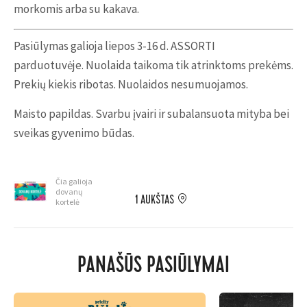
morkomis arba su kakava.
Pasiūlymas galioja liepos 3-16 d. ASSORTI
parduotuvėje. Nuolaida taikoma tik atrinktoms prekėms.
Prekių kiekis ribotas. Nuolaidos nesumuojamos.
Maisto papildas. Svarbu įvairi ir subalansuota mityba bei
sveikas gyvenimo būdas.
Čia galioja
dovanų
1 AUKŠTAS
kortelė
PANAŠŪS PASIŪLYMAI