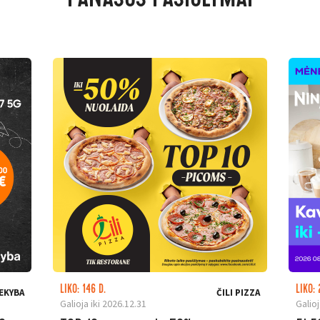
PANAŠŪS PASIŪLYMAI
LIKO: 146 D.
LIKO: 
EKYBA
ČILI PIZZA
Galioja iki 2026.12.31
Galioj