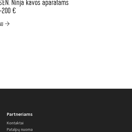
SEN. Ninja kavos aparatams
ELESEN. Nemokama
 –200 €
mėnesių „Electrol
Item
AU
PLAČIAU
Partneriams
Kontaktai
Patalpų nuoma