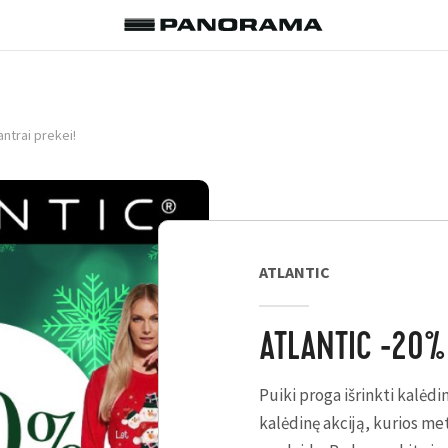
ntrai prekei!
ATLANTIC
ATLANTIC -20% 
Puiki proga išrinkti kalėd
kalėdinę akciją, kurios m