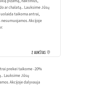
ukią pižamą, naktinius,
žo ar chalatą... Lauksime Jūsų
uolaida taikoma antrai,
s nesumuojamos. Akcijoje
r.
2 AUKŠTAS
ntrai prekei taikome -20%
ą... Lauksime Jūsų
mos. Akcijoje dalyvauja