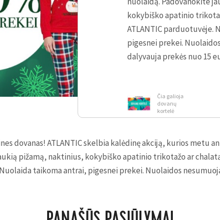
nuolaidą. Padovanokite ja
kokybiško apatinio trikota
ATLANTIC parduotuvėje. N
pigesnei prekei. Nuolaido
dalyvauja prekės nuo 15 eu
Čia galioja
dovanų
kortelė
dines dovanas! ATLANTIC skelbia kalėdinę akciją, kurios metu a
ukią pižamą, naktinius, kokybiško apatinio trikotažo ar chalat
uolaida taikoma antrai, pigesnei prekei. Nuolaidos nesumuoja