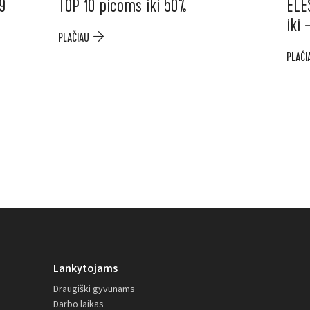
9
TOP 10 picoms iki 50%
ELE
iki
PLAČIAU
PLAČI
Lankytojams
Draugiški gyvūnams
Darbo laikas