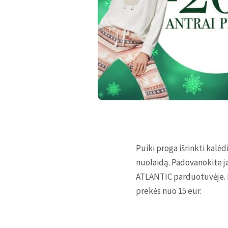
Puiki proga išrinkti kalė
nuolaidą. Padovanokite ja
ATLANTIC parduotuvėje. N
prekės nuo 15 eur.