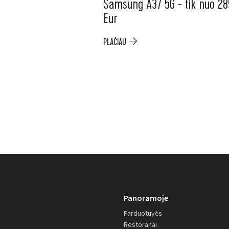
Samsung A37 5G - tik nuo 28
Eur
PLAČIAU
Panoramoje
Parduotuvės
Restoranai