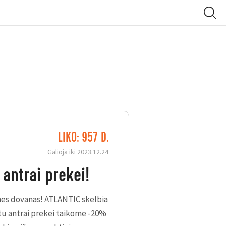
LIKO: 957 D.
Galioja iki 2023.12.24
antrai prekei!
ines dovanas! ATLANTIC skelbia
etu antrai prekei taikome -20%