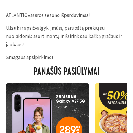
ATLANTIC vasaros sezono išpardavimas!
Užsuk ir apsižvalgyk į mūsų paruoštą prekių su
nuolaidomis asortimentą ir išsirink sau kažką gražaus ir
jaukaus!
Smagaus apsipirkimo!
PANAŠŪS PASIŪLYMAI