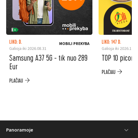
LIKO: D.
LIKO: 147 D.
MOBILI PREKYBA
Galioja iki 2026.08.31
Galioja iki 2026.12.3
Samsung A37 5G - tik nuo 289
TOP 10 picoms
Eur
PLAČIAU
PLAČIAU
Panoramoje