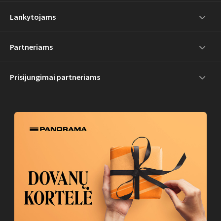
Lankytojams
Partneriams
Prisijungimai partneriams