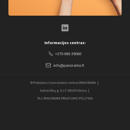
LinkedIn Social Link
Informacijos centras:
+370 686 39060
info@panorama.lt
© Prekybos ir laisvalaikio centras PANORAMA
Saltoniškių g. 9, LT-08105 Vilnius
PLC PANORAMA PRIVATUMO POLITIKA