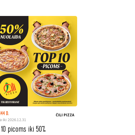
144 D.
LIKO: 22 D.
ČILI PIZZA
a iki 2026.12.31
Galioja iki 2026.08.31
 10 picoms iki 50%
ELESEN. Ninja ka