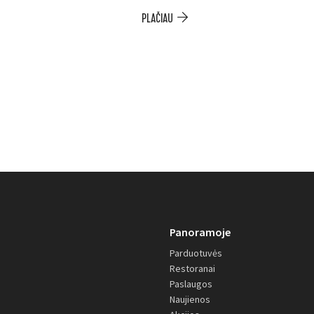
PLAČIAU
Panoramoje
Parduotuvės
Restoranai
Paslaugos
Naujienos