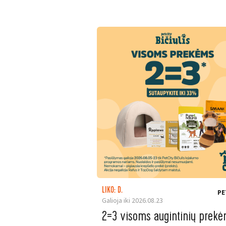
LIKO: D.
PE
Galioja iki 2026.08.23
2=3 visoms augintinių prek