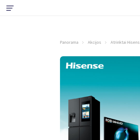
Panorama
Akcijos
Atrinktai Hisens