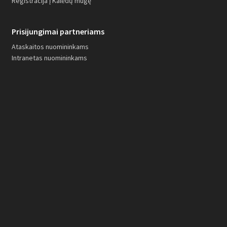
Registracija į Kalėdų mugę
Prisijungimai partneriams
Ataskaitos nuomininkams
Intranetas nuomininkams