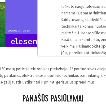
Ieškote naujo televizoriau
namams? Dabar atrinktiem
šaldytuvams, skalbyklėms, 
technikai taikomos nuolaid
rasite čia. Hisense siūlo
kasdieniam komfortui, ene
veikimą. Pasinaudokite spec
jūsų poreikius atitinkanči
kainą. Daugiau pasiūlymų r
parduotuvėje.
i 30 metų patirtį elektronikos prekyboje, 22 parduotuves visoje
ų patikimos elektronikos ir buitinės technikos pasirinkimą, e
je gali jaustis užtikrintai ir priimti geriausius sprendimus.
Čia galioja
dovanų
kortelė
PANAŠŪS PASIŪLYMAI