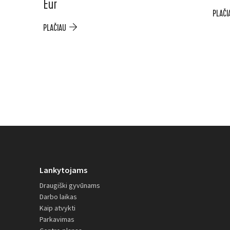
Eur
PLAČI
PLAČIAU
Lankytojams
Draugiški gyvūnams
Darbo laikas
Kaip atvykti
Parkavimas