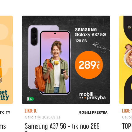
LIKO: D.
LIKO: 
TCITY
MOBILI PREKYBA
Galioja iki 2026.08.31
Galioj
ėms
Samsung A37 5G - tik nuo 289
TOP