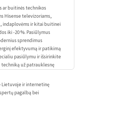
s ar buitinės technikos
s Hisense televizoriams,
indaplovėms ir kitai buitinei
os iki -20 %. Pasiūlymus
 modernius sprendimus
rginį efektyvumą ir patikimą
ialiu pasiūlymu ir išsirinkite
ą techniką už patrauklesnę
asite mūsų fizinėje
 Lietuvoje ir internetinę
kspertų pagalbą bei
2 AUKŠTAS