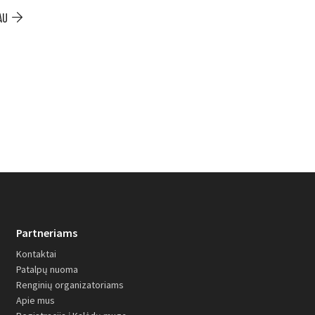
iki –200 €
AU
PLAČIAU
Partneriams
Kontaktai
Patalpų nuoma
Renginių organizatoriams
Apie mus