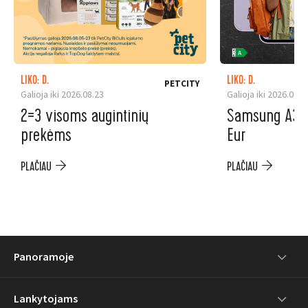
LIKO: D.
LIKO: D.
PETCITY
Galioja iki 2026.08.23
Galioja iki 2026.08.3
2=3 visoms augintinių
Samsung A37 5
prekėms
Eur
PLAČIAU
PLAČIAU
Panoramoje
Lankytojams