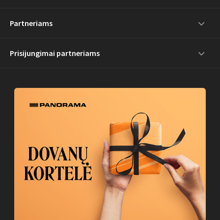
Partneriams
Prisijungimai partneriams