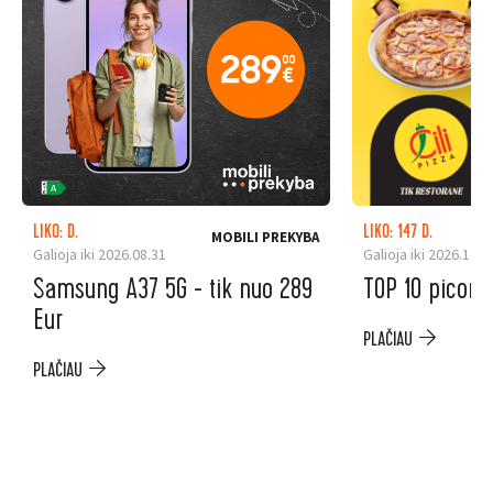
LIKO: D.
LIKO: 147 D.
MOBILI PREKYBA
Galioja iki 2026.08.31
Galioja iki 2026.12.3
Samsung A37 5G - tik nuo 289
TOP 10 picoms
Eur
PLAČIAU
PLAČIAU