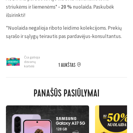
striukėms ir liemenėms*
- 20 %
nuolaida. Paskubėk
išsirinkti!
*Nuolaida negalioja riboto leidimo kolekcijoms. Prekių
sąrašo ir sąlygų teirautis pas pardavėjus-konsultantus.
Čia galioja
dovanų
1 AUKŠTAS
kortelė
PANAŠŪS PASIŪLYMAI