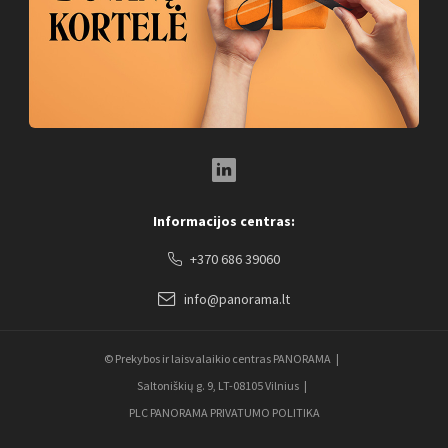
LinkedIn Social Link
Informacijos centras:
+370 686 39060
info@panorama.lt
© Prekybos ir laisvalaikio centras PANORAMA
Saltoniškių g. 9, LT-08105 Vilnius
PLC PANORAMA PRIVATUMO POLITIKA