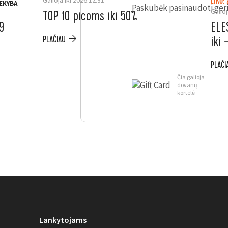
Galioja iki 2026.12.31
LIKO: 
EKYBA
Paskubėk pasinaudoti geri
Galioj
TOP 10 picoms iki 50%
9
ELE
iki
PLAČIAU
PLAČI
Čia galioja
dovanų
kortelė
Lankytojams