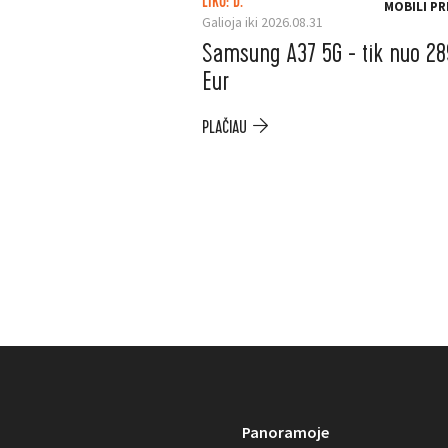
LIKO: D.
MOBILI PR
Galioja iki 2026.08.31
Samsung A37 5G - tik nuo 28
Eur
PLAČIAU
Panoramoje