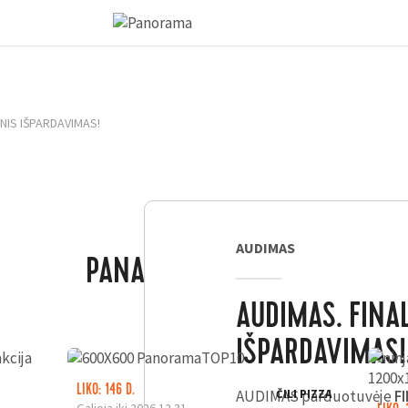
INIS IŠPARDAVIMAS!
AUDIMAS
PANAŠŪS PASIŪLYMAI
AUDIMAS. FINAL
IŠPARDAVIMAS!
LIKO: 146 D.
AUDIMAS parduotuvėje
ČILI PIZZA
F