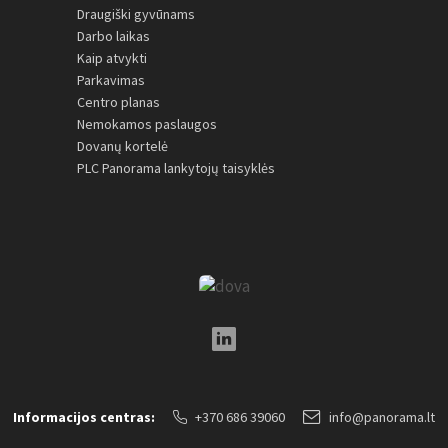
Draugiški gyvūnams
Darbo laikas
Kaip atvykti
Parkavimas
Centro planas
Nemokamos paslaugos
Dovanų kortelė
PLC Panorama lankytojų taisyklės
LinkedIn Social Link
Informacijos centras:
+370 686 39060
info@panorama.lt