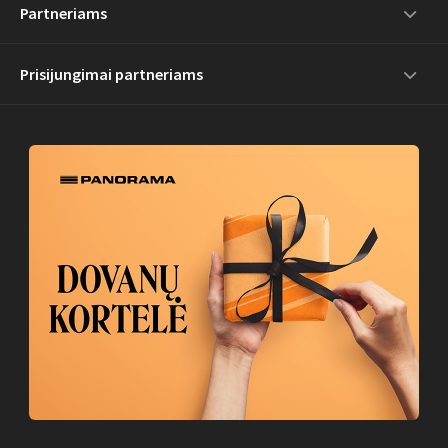
Partneriams
Prisijungimai partneriams