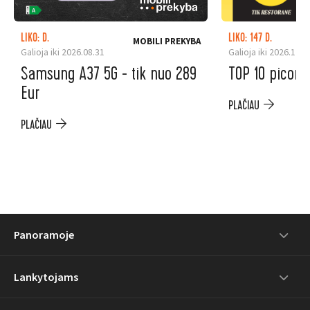
LIKO: D.
LIKO: 147 D.
MOBILI PREKYBA
Galioja iki 2026.08.31
Galioja iki 2026.12.3
Samsung A37 5G - tik nuo 289
TOP 10 picoms
Eur
PLAČIAU
PLAČIAU
Panoramoje
Lankytojams