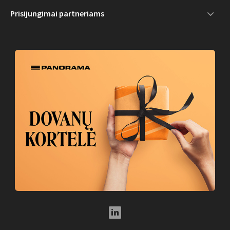
Prisijungimai partneriams
LinkedIn Social Link