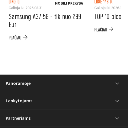
LIKO: D.
LIKO: 146 D.
MOBILI PREKYBA
Galioja iki 2026.08.31
Galioja iki 2026.12.3
Samsung A37 5G - tik nuo 289
TOP 10 picoms
Eur
PLAČIAU
PLAČIAU
Panoramoje
Lankytojams
Partneriams